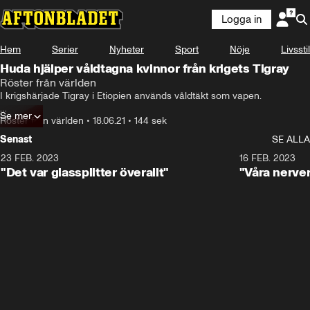
Logga in
Hem
Serier
Nyheter
Sport
Nöje
Livsstil
Huda hjälper våldtagna kvinnor från krigets Tigray
Röster från världen
I krigshärjade Tigray i Etiopien används våldtäkt som vapen. 

Se mer
Barnmorskan Huda Mohammed, 58,  som till vardags jobbar på 
Röster från världen
•
18.06.21
•
144 sek
Sabbatsbergs sjukhus, startade en insamling för att hjälpa kvinnorna. 

Senast
SE ALLA
Våren 2021 åkte hon till Sudans flyktingläger.
23 FEB. 2023
1:12
16 FEB. 2023
"Det var glassplitter överallt"
"Våra nerver