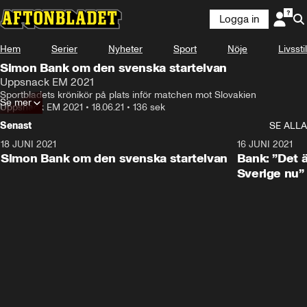
Logga in
Hem
Serier
Nyheter
Sport
Nöje
Livsstil
Simon Bank om den svenska startelvan
Uppsnack EM 2021
Sportbladets krönikör på plats inför matchen mot Slovakien
Se mer
Uppsnack EM 2021
•
18.06.21
•
136 sek
Senast
SE ALLA
18 JUNI 2021
2:15
16 JUNI 2021
Simon Bank om den svenska startelvan
Bank: ”Det ä
Sverige nu”