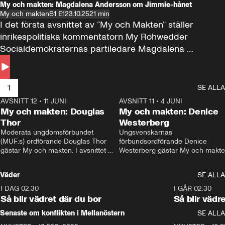
My och makten: Magdalena Andersson om Jimmie-hånet
My och makten
S1 E1
23.10.25
21 min
I det första avsnittet av ”My och Makten” ställer 
inrikespolitiska kommentatorn My Rohwedder 
Socialdemokraternas partiledare Magdalena 
Andersson till svars.
1
SE ALLA
AVSNITT 12
•
11 JUNI
26:27
AVSNITT 11
•
4 JUNI
2
My och makten: Douglas
My och makten: Denice
Thor
Westerberg
Moderata ungdomsförbundet 
Ungsvenskarnas 
(MUF:s) ordförande Douglas Thor 
förbundsordförande Denice 
gästar My och makten. I avsnittet 
Westerberg gästar My och makten.
diskuteras tonårsutvisningarna och 
avsnittet diskuteras migrationsfrå
hur Moderaterna ska locka väljare till 
och hur SD ska locka kvinnliga 
Väder
SE ALLA
valet i höst. 
väljare. 
I DAG 02:30
1:06
I GÅR 02:30
Så blir vädret där du bor
Så blir vädr
Senaste om konflikten i Mellanöstern
SE ALLA