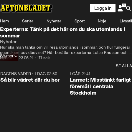
Logga in
Hem
Serier
Nyheter
Sport
Nöje
Livsstil
Experterna: Tänk på det här om du ska utomlands i
sommar
Nyheter
Hur ska man tänka om vill resa utomlands i sommar, och hur fungerar 
egentligen covidbeviset? Här berättar experterna Lottie Knutson och 
Se mer
Carl Jarnling vad som gäller.
Nyheter
•
23.06.21
•
171 sek
SE ALLA
DAGENS VÄDER
•
I DAG 02:30
1:06
I GÅR 21:41
Så blir vädret där du bor
Larmet: Misstänkt farligt
föremål i centrala
Stockholm