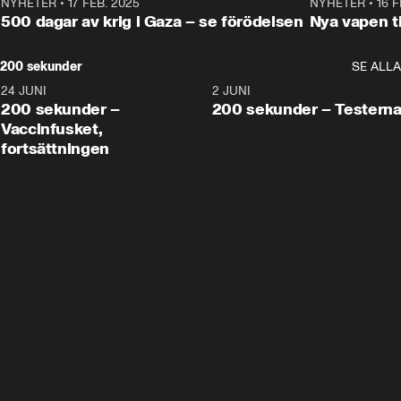
NYHETER
•
17 FEB. 2025
0:45
NYHETER
•
16 F
500 dagar av krig i Gaza – se förödelsen
Nya vapen ti
200 sekunder
SE ALLA
24 JUNI
5:00
2 JUNI
200 sekunder –
200 sekunder – Testern
Vaccinfusket,
fortsättningen