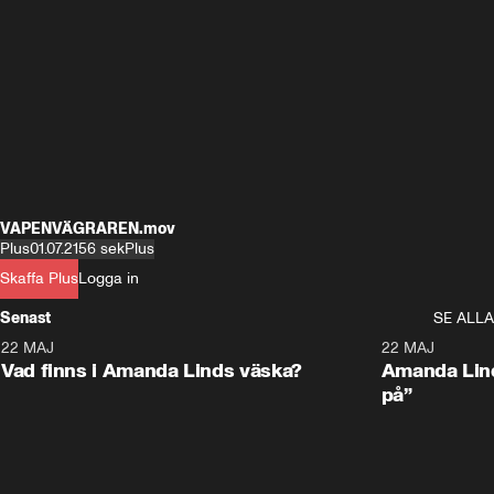
VAPENVÄGRAREN.mov
Plus
01.07.21
56 sek
Plus
Skaffa Plus
Logga in
Senast
SE ALLA
22 MAJ
0:59
22 MAJ
Plus
Plus
Vad finns i Amanda Linds väska?
Amanda Lind
på”