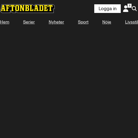
Logga in
Laddar ...
Hem
Serier
Nyheter
Sport
Nöje
Livsstil