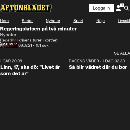
Logga in
Hem
Serier
Nyheter
Sport
Nöje
Livsstil
Regeringskrisen på två minuter
Nyheter
Regeringskrisens turer i korthet
Se mer
Nyheter
•
06.07.21
•
151 sek
SE ALLA
I GÅR 20:08
4:36
DAGENS VÄDER
•
I DAG 02:30
Linn, 17, ska dö: ”Livet är
Så blir vädret där du bor
som det är”