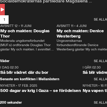
Socialdemokraternas partiledare Magdalena 
Andersson till svars.
1
SE ALLA
AVSNITT 12
•
11 JUNI
26:27
AVSNITT 11
•
4 JUNI
2
My och makten: Douglas
My och makten: Denice
Thor
Westerberg
Moderata ungdomsförbundet 
Ungsvenskarnas 
(MUF:s) ordförande Douglas Thor 
förbundsordförande Denice 
gästar My och makten. I avsnittet 
Westerberg gästar My och makten.
diskuteras tonårsutvisningarna och 
avsnittet diskuteras migrationsfrå
hur Moderaterna ska locka väljare till 
och hur SD ska locka kvinnliga 
Väder
SE ALLA
valet i höst. 
väljare. 
I DAG 02:30
1:06
I GÅR 02:30
Så blir vädret där du bor
Så blir vädr
Senaste om konflikten i Mellanöstern
SE ALLA
NYHETER
•
17 FEB. 2025
0:45
NYHETER
•
16 F
500 dagar av krig i Gaza – se förödelsen
Nya vapen ti
200 sekunder
SE ALLA