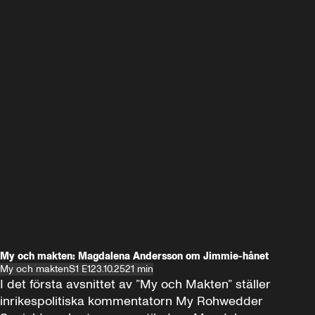
My och makten: Magdalena Andersson om Jimmie-hånet
My och makten
S1 E1
23.10.25
21 min
I det första avsnittet av ”My och Makten” ställer 
inrikespolitiska kommentatorn My Rohwedder 