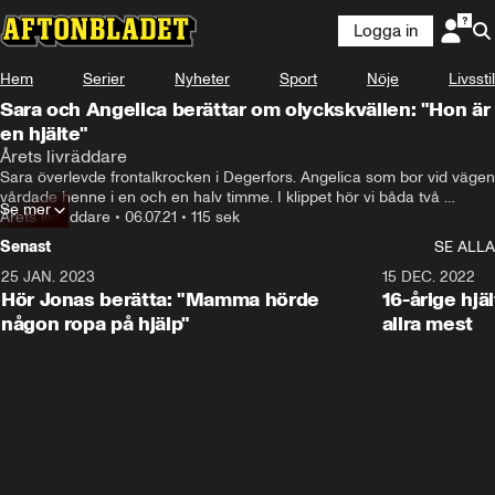
Logga in
Hem
Serier
Nyheter
Sport
Nöje
Livsstil
Sara och Angelica berättar om olyckskvällen: "Hon är
en hjälte"
Årets livräddare
Sara överlevde frontalkrocken i Degerfors. Angelica som bor vid vägen 
vårdade henne i en och en halv timme. I klippet hör vi båda två 
Se mer
berätta.
Årets livräddare
•
06.07.21
•
115 sek
Senast
SE ALLA
25 JAN. 2023
1:59
15 DEC. 2022
Hör Jonas berätta: "Mamma hörde
16-årige hjä
någon ropa på hjälp"
allra mest