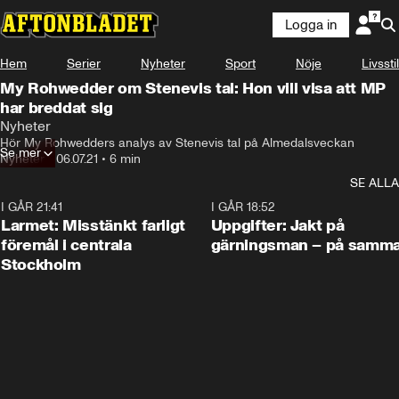
Logga in
Hem
Serier
Nyheter
Sport
Nöje
Livsstil
My Rohwedder om Stenevis tal: Hon vill visa att MP
har breddat sig
Nyheter
Hör My Rohwedders analys av Stenevis tal på Almedalsveckan
Se mer
Nyheter
•
06.07.21
•
6 min
SE ALLA
I GÅR 21:41
0:35
I GÅR 18:52
Larmet: Misstänkt farligt
Uppgifter: Jakt på
föremål i centrala
gärningsman – på samma
Stockholm