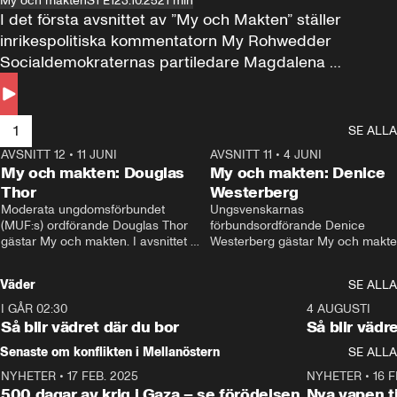
My och makten
S1 E1
23.10.25
21 min
I det första avsnittet av ”My och Makten” ställer 
inrikespolitiska kommentatorn My Rohwedder 
Socialdemokraternas partiledare Magdalena 
Andersson till svars.
1
SE ALLA
AVSNITT 12
•
11 JUNI
26:27
AVSNITT 11
•
4 JUNI
2
My och makten: Douglas
My och makten: Denice
Thor
Westerberg
Moderata ungdomsförbundet 
Ungsvenskarnas 
(MUF:s) ordförande Douglas Thor 
förbundsordförande Denice 
gästar My och makten. I avsnittet 
Westerberg gästar My och makten.
diskuteras tonårsutvisningarna och 
avsnittet diskuteras migrationsfrå
hur Moderaterna ska locka väljare till 
och hur SD ska locka kvinnliga 
Väder
SE ALLA
valet i höst. 
väljare. 
I GÅR 02:30
1:06
4 AUGUSTI
Så blir vädret där du bor
Så blir vädr
Senaste om konflikten i Mellanöstern
SE ALLA
NYHETER
•
17 FEB. 2025
0:45
NYHETER
•
16 F
500 dagar av krig i Gaza – se förödelsen
Nya vapen ti