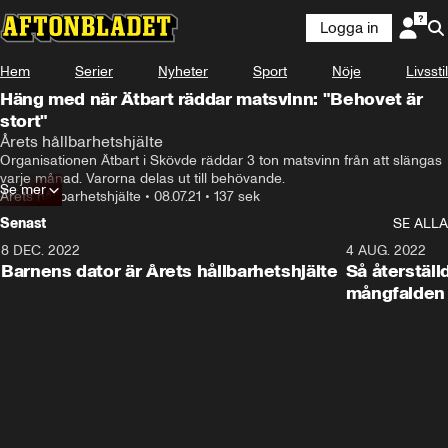
Logga in
Hem
Serier
Nyheter
Sport
Nöje
Livsstil
Häng med när Ätbart räddar matsvinn: "Behovet är
stort"
Årets hållbarhetshjälte
Organisationen Ätbart i Skövde räddar 3 ton matsvinn från att slängas 
varje månad. Varorna delas ut till behövande.
Se mer
Årets hållbarhetshjälte
•
08.07.21
•
137 sek
Senast
SE ALLA
8 DEC. 2022
4:27
4 AUG. 2022
Barnens dator är Årets hållbarhetshjälte
Så återställ
mångfalden