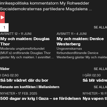
inrikespolitiska kommentatorn My Rohwedder 
Socialdemokraternas partiledare Magdalena 
Andersson till svars.
1
SE ALLA
AVSNITT 12
•
11 JUNI
26:27
AVSNITT 11
•
4 JUNI
2
My och makten: Douglas
My och makten: Denice
Thor
Westerberg
Moderata ungdomsförbundet 
Ungsvenskarnas 
(MUF:s) ordförande Douglas Thor 
förbundsordförande Denice 
gästar My och makten. I avsnittet 
Westerberg gästar My och makten.
diskuteras tonårsutvisningarna och 
avsnittet diskuteras migrationsfrå
hur Moderaterna ska locka väljare till 
och hur SD ska locka kvinnliga 
Väder
SE ALLA
valet i höst. 
väljare. 
I DAG 02:30
1:06
I GÅR 02:30
Så blir vädret där du bor
Så blir vädr
Senaste om konflikten i Mellanöstern
SE ALLA
NYHETER
•
17 FEB. 2025
0:45
NYHETER
•
16 F
500 dagar av krig i Gaza – se förödelsen
Nya vapen ti