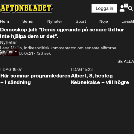
Logga in
Hem
Serier
Nyheter
Sport
Nöje
Livsstil
Demoskop juli: ”Deras agerande på senare tid har
inte hjälpa dem ur det”.
Nyheter
Lena Mellin, Inrikespolitisk kommentator, om senaste siffrorna.
Se mer
Nyheter
•
08.07.21
•
123 sek
SE ALLA
I DAG 19:07
0:45
I DAG 15:23
Här somnar programledaren
Albert, 8, besteg
– i sändning
Kebnekaise – vill högre