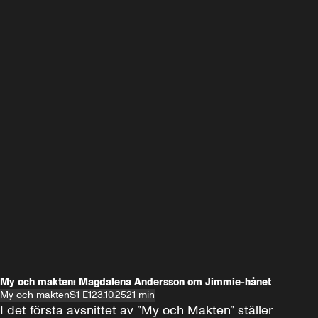
My och makten: Magdalena Andersson om Jimmie-hånet
My och makten
S1 E1
23.10.25
21 min
I det första avsnittet av ”My och Makten” ställer 