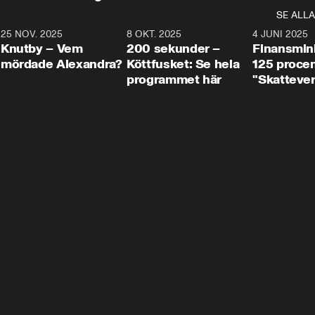
SE ALLA
3
25 NOV. 2025
31:05
8 OKT. 2025
4:29
4 JUNI 2025
Knutby – Vem
200 sekunder –
Finansmin
mördade Alexandra?
Köttfusket: Se hela
125 procent
programmet här
"Skattever
viktig uppg