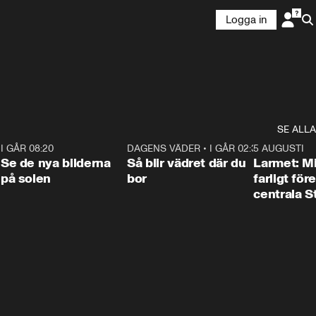
Logga in
SE ALLA
6
I GÅR 08:20
0:31
DAGENS VÄDER
•
I GÅR 02:30
1:06
5 AUGUSTI
Se de nya bilderna
Så blir vädret där du
Larmet: M
på solen
bor
farligt för
centrala 