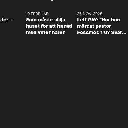
4:24
10 FEBRUARI
4:13
26 NOV. 2025
8:1
der –
Sara måste sälja
Leif GW: ”Har hon
huset för att ha råd
mördat pastor
med veterinären
Fossmos fru? Svar
nej.”