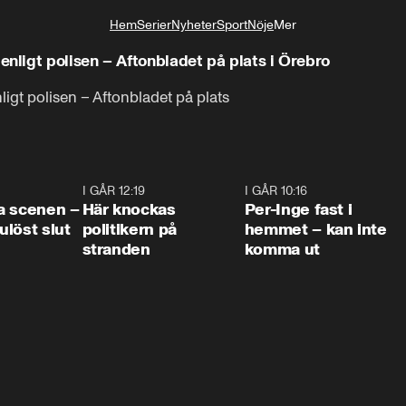
Hem
Serier
Nyheter
Sport
Nöje
Mer
Livsstil
ligt polisen – Aftonbladet på plats i Örebro
gt polisen – Aftonbladet på plats
0:42
I GÅR 12:19
0:45
I GÅR 10:16
1:2
a scenen –
Här knockas
Per-Inge fast i
löst slut
politikern på
hemmet – kan inte
stranden
komma ut