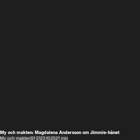
My och makten: Magdalena Andersson om Jimmie-hånet
My och makten
S1 E1
23.10.25
21 min