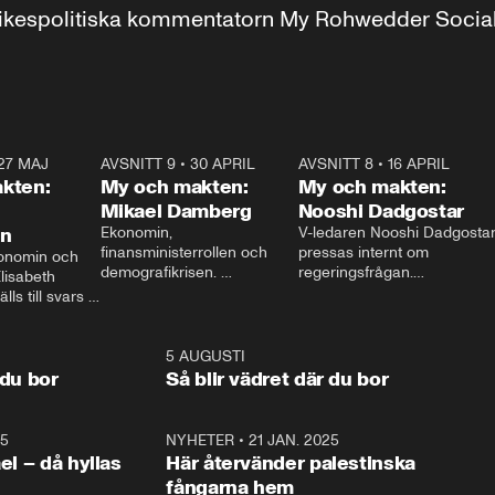
r inrikespolitiska kommentatorn My Rohwedder Soci
27 MAJ
3:51
AVSNITT 9
•
30 APRIL
24:00
AVSNITT 8
•
16 APRIL
25:1
kten:
My och makten:
My och makten:
Mikael Damberg
Nooshi Dadgostar
on
Ekonomin, 
V-ledaren Nooshi Dadgostar
finansministerrollen och 
pressas internt om 
onomin och 
demografikrisen. 
regeringsfrågan.

lisabeth 
Oppositionen ställs till svars 
I Aftonbladets 
ls till svars 
när Socialdemokraternas 
partiledarutfrågning ”My 
stern gästar 
Mikael Damberg gästar My 
och Makten” sätter hon ner 
My och Makten. 
och Makten. 
foten mot kritikerna:

1:06
5 AUGUSTI
1:0
– Vi ställer upp i val. Ska vi 
 du bor
Så blir vädret där du bor
vara med så sitter vi förstås 
25
1:22
NYHETER
•
21 JAN. 2025
0:5
ael – då hyllas
Här återvänder palestinska
fångarna hem