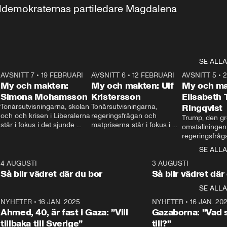
aldemokraternas partiledare Magdalena 
SE ALLA
7
AVSNITT 7
•
19 FEBRUARI
24:30
AVSNITT 6
•
12 FEBRUARI
27:30
AVSNITT 5
•
My och makten:
My och makten: Ulf
My och ma
Simona Mohamsson
Kristersson
Elisabeth
 
Tonårsutvisningarna, skolan 
Tonårsutvisningarna, 
Ringqvist
och och krisen i Liberalerna 
regeringsfrågan och 
Trump, den gr
står i fokus i det sjunde 
matpriserna står i fokus i 
omställningen
avsnittet av ”My och 
det sjätte avsnittet av ”My 
regeringsfråga
makten”. Se när 
och makten”. Se när 
centrum i det 
SE ALLA
Aftonbladets inrikespolitiska 
Aftonbladets inrikespolitiska 
avsnittet av ”
kommentator My 
kommentator My 
6
4 AUGUSTI
1:06
3 AUGUSTI
Makten”. Se nä
Rohwedder ställer 
Rohwedder ställer 
Så blir vädret där du bor
Så blir vädret där
Aftonbladets in
utbildnings- och 
statsminister Ulf Kristersson 
kommentator 
SE ALLA
integrationsminister Simona 
till svars.
Rohwedder stäl
Mohamsson till svars.
Centerpartiets
2
NYHETER
•
16 JAN. 2025
1:01
NYHETER
•
16 JAN. 20
Thand Ring till
Ahmed, 40, är fast i Gaza: ”Vill
Gazaborna: ”Vad s
tillbaka till Sverige”
till?”