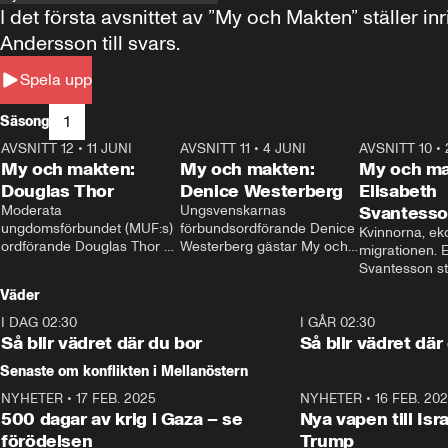
I det första avsnittet av ”My och Makten” ställe
Andersson till svars.
Spela upp
1
Säsong
AVSNITT 12
•
11 JUNI
26:27
AVSNITT 11
•
4 JUNI
23:40
AVSNITT 10
•
My och makten:
My och makten:
My och ma
Douglas Thor
Denice Westerberg
Elisabeth
Moderata 
Ungsvenskarnas 
Svantess
ungdomsförbundet (MUF:s) 
förbundsordförande Denice 
Kvinnorna, ek
ordförande Douglas Thor 
Westerberg gästar My och 
migrationen. E
gästar My och makten. I 
makten. I avsnittet 
Svantesson stäl
avsnittet diskuteras 
diskuteras migrationsfrågan 
när finansmini
Väder
tonårsutvisningarna och hur 
och hur SD ska locka 
Moderaterna ska locka 
kvinnliga väljare. 
I DAG 02:30
1:06
I GÅR 02:30
väljare till valet i höst. 
Så blir vädret där du bor
Så blir vädret där
Senaste om konflikten i Mellanöstern
NYHETER
•
17 FEB. 2025
0:45
NYHETER
•
16 FEB. 20
500 dagar av krig i Gaza – se
Nya vapen till Isr
förödelsen
Trump