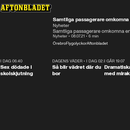
Samtliga passagerare omkomna en
Nyheter
Samtliga passagerare omkomna enli
Nyheter
•
08.07.21
•
6 min
Örebro
Flygolyckor
Aftonbladet
I DAG 06:40
0:47
DAGENS VÄDER
•
I DAG 02:30
1:06
I GÅR 19:07
Sex dödade i
Så blir vädret där du
Dramatisk
skolskjutning
bor
med miraku