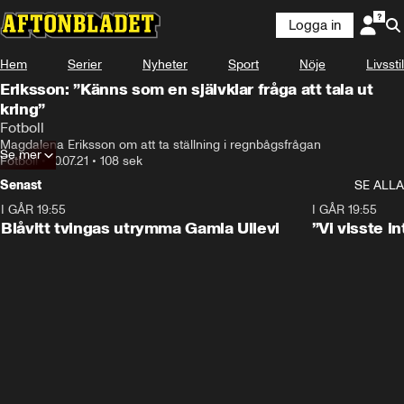
Logga in
Hem
Serier
Nyheter
Sport
Nöje
Livsstil
Eriksson: ”Känns som en självklar fråga att tala ut
kring”
Fotboll
Magdalena Eriksson om att ta ställning i regnbågsfrågan
Se mer
Fotboll
•
10.07.21
•
108 sek
Senast
SE ALLA
I GÅR 19:55
0:29
I GÅR 19:55
Blåvitt tvingas utrymma Gamla Ullevi
”Vi visste 