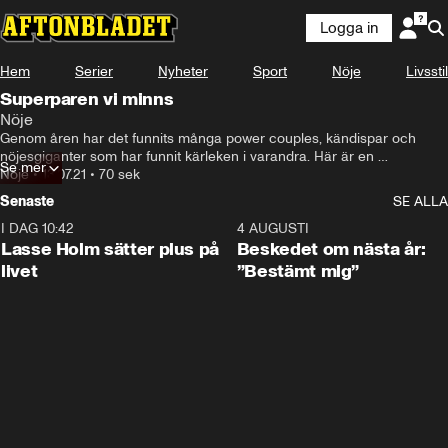
Logga in
Hem
Serier
Nyheter
Sport
Nöje
Livsstil
Superparen vi minns
Nöje
Genom åren har det funnits många power couples, kändispar och 
nöjesgiganter som har funnit kärleken i varandra. Här är en 
Se mer
sammanställning på några vi minns .
Nöje
•
13.07.21
•
70 sek
Senaste
SE ALLA
I DAG 10:42
1:04
4 AUGUSTI
Lasse Holm sätter plus på
Beskedet om nästa år:
livet
”Bestämt mig”