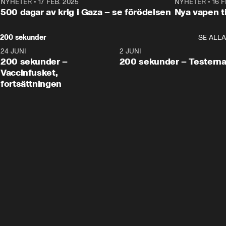
NYHETER
•
17 FEB. 2025
0:45
NYHETER
•
16 F
500 dagar av krig i Gaza – se förödelsen
Nya vapen ti
200 sekunder
SE ALLA
24 JUNI
5:00
2 JUNI
200 sekunder –
200 sekunder – Testern
Vaccinfusket,
fortsättningen