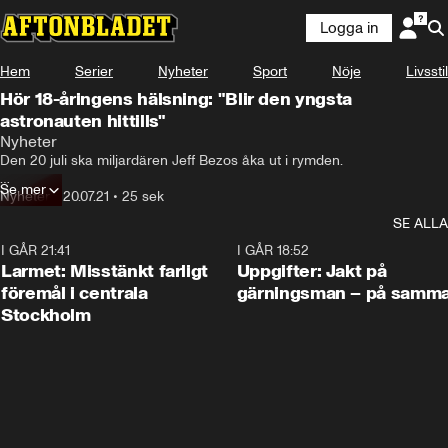
Logga in
Hem
Serier
Nyheter
Sport
Nöje
Livsstil
Hör 18-åringens hälsning: "Blir den yngsta
astronauten hittills"
Nyheter
Den 20 juli ska miljardären Jeff Bezos åka ut i rymden.

Se mer
Han kommer då att få sällskap av 18-årige holländaren Oliver Daemen.
Nyheter
•
20.07.21
•
25 sek
SE ALLA
I GÅR 21:41
0:35
I GÅR 18:52
Larmet: Misstänkt farligt
Uppgifter: Jakt på
föremål i centrala
gärningsman – på samma
Stockholm