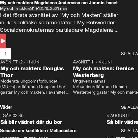
My och makten: Magdalena Andersson om Jimmie-hånet
My och makten
S1 E1
23.10.25
21 min
I det första avsnittet av ”My och Makten” ställer 
inrikespolitiska kommentatorn My Rohwedder 
Socialdemokraternas partiledare Magdalena 
Andersson till svars.
1
SE ALLA
AVSNITT 12
•
11 JUNI
26:27
AVSNITT 11
•
4 JUNI
2
My och makten: Douglas
My och makten: Denice
Thor
Westerberg
Moderata ungdomsförbundet 
Ungsvenskarnas 
(MUF:s) ordförande Douglas Thor 
förbundsordförande Denice 
gästar My och makten. I avsnittet 
Westerberg gästar My och makten.
diskuteras tonårsutvisningarna och 
avsnittet diskuteras migrationsfrå
hur Moderaterna ska locka väljare till 
och hur SD ska locka kvinnliga 
Väder
SE ALLA
valet i höst. 
väljare. 
I GÅR 02:30
1:06
4 AUGUSTI
Så blir vädret där du bor
Så blir vädr
Senaste om konflikten i Mellanöstern
SE ALLA