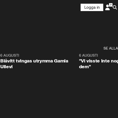
Logga in
SE ALLA
7
6 AUGUSTI
0:29
6 AUGUSTI
Blåvitt tvingas utrymma Gamla
”Vi visste inte n
Ullevi
dem”