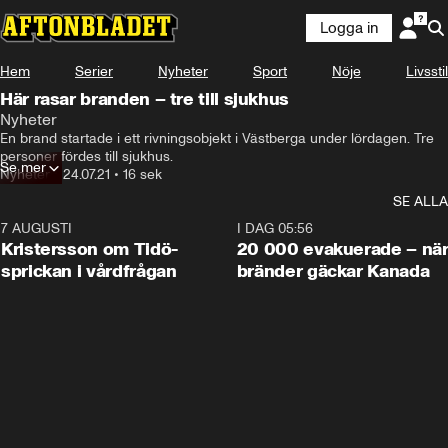
Logga in
Hem
Serier
Nyheter
Sport
Nöje
Livsstil
Här rasar branden – tre till sjukhus
Nyheter
En brand startade i ett rivningsobjekt i Västberga under lördagen. Tre 
personer fördes till sjukhus.
Se mer
Nyheter
•
24.07.21
•
16 sek
SE ALLA
7 AUGUSTI
0:42
I DAG 05:56
Kristersson om Tidö-
20 000 evakuerade – nä
sprickan i vårdfrågan
bränder gäckar Kanada