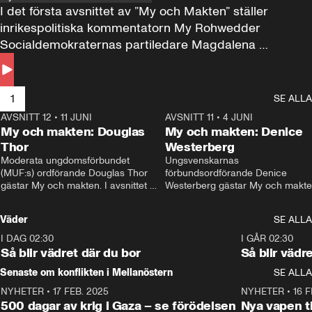
I det första avsnittet av ”My och Makten” ställer 
inrikespolitiska kommentatorn My Rohwedder 
Socialdemokraternas partiledare Magdalena 
Andersson till svars.
1
SE ALLA
AVSNITT 12
•
11 JUNI
26:27
AVSNITT 11
•
4 JUNI
2
My och makten: Douglas
My och makten: Denice
Thor
Westerberg
Moderata ungdomsförbundet 
Ungsvenskarnas 
(MUF:s) ordförande Douglas Thor 
förbundsordförande Denice 
gästar My och makten. I avsnittet 
Westerberg gästar My och makten.
diskuteras tonårsutvisningarna och 
avsnittet diskuteras migrationsfrå
hur Moderaterna ska locka väljare till 
och hur SD ska locka kvinnliga 
Väder
SE ALLA
valet i höst. 
väljare. 
I DAG 02:30
1:06
I GÅR 02:30
Så blir vädret där du bor
Så blir vädr
Senaste om konflikten i Mellanöstern
SE ALLA
NYHETER
•
17 FEB. 2025
0:45
NYHETER
•
16 F
500 dagar av krig i Gaza – se förödelsen
Nya vapen ti