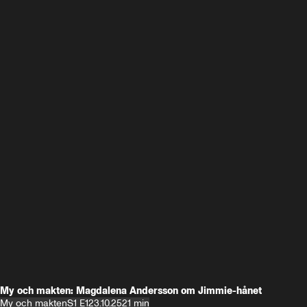
My och makten: Magdalena Andersson om Jimmie-hånet
My och makten
S1 E1
23.10.25
21 min