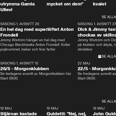
utrymma Gamla
mycket om dem”
kvalet
Ullevi
SE ALLA
8
SÄSONG 1, AVSNITT 28
20:38
SÄSONG 1, AVSNITT 2
Plus
En hel dag med superlöftet Anton
Dick & Jimmy test
Frondell
chockas av skill
Jimmy Wixtröm hänger en hel dag med 
Jimmy Wixtröm och Dick
Chicago Blackhawks Anton Frondell. Kollar 
på klubbor och åkyta, r
pojkrummet, bakar och firar farfar
skridskor 
SE ALLA
SÄSONG 1, AVSNITT 15
22 MAJ
26/5 - Morgonklubben
22/5 - Morgonkl
Se tisdagens avsnitt av Morgonklubben här. 
Se fredagens avsnitt a
Start 09.00. 
Start 09.00. 
SE ALLA
1
19 MAJ
0:43
19 MAJ
0:39
19 MAJ
Stjärnan kastade
Guidetti: ”Nej, nej,
John Guide