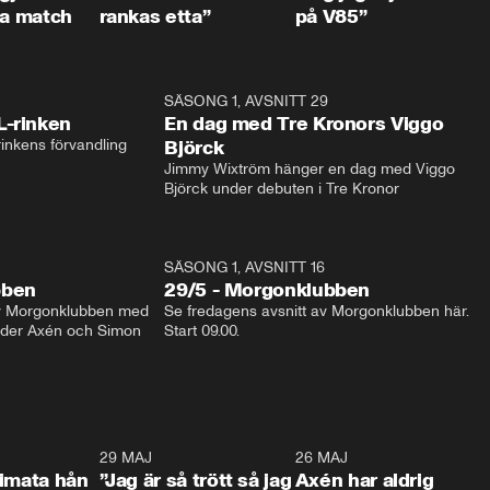
ta match
rankas etta”
på V85”
1:04
SÄSONG 1, AVSNITT 29
17:3
L-rinken
En dag med Tre Kronors Viggo
inkens förvandling
Björck
Jimmy Wixtröm hänger en dag med Viggo 
Björck under debuten i Tre Kronor
SÄSONG 1, AVSNITT 16
bben
29/5 - Morgonklubben
av Morgonklubben med 
Se fredagens avsnitt av Morgonklubben här. 
nder Axén och Simon 
Start 09.00. 
0:26
29 MAJ
0:30
26 MAJ
0:3
timata hån
”Jag är så trött så jag
Axén har aldrig