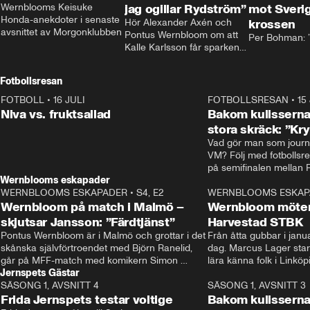
Wernblooms Keisuke 
jag ogillar Rydström”
mot Sverig
Honda-anekdoter i senaste 
Hör Alexander Axén och 
krossen
avsnittet av Morgonklubben
Pontus Wernbloom om att 
Per Bohman: ”
Kalle Karlsson får sparken 
från Bajen och att Henrik 
Rydström tar över
Fotbollsresan
FOTBOLL
•
16 JULI
0:44
FOTBOLLSRESAN
•
15
Niva vs. fruktsallad
Bakom kulisserna
stora skräck: ”Kr
Vad gör man som journa
VM? Följ med fotbollsr
Wernblooms eskapader
WERNBLOOMS ESKAPADER
•
S4, E2
38:23
WERNBLOOMS ESKAP
Wernbloom på match i Malmö –
Wernbloom möter
skjutsar Jansson: ”Färdtjänst”
Harvestad STBK
Pontus Wernbloom är i Malmö och grottar i det 
Från åtta gubbar i januar
skånska självförtroendet med Björn Ranelid, 
dag. Marcus Lager starta
går på MFF-match med komikern Simon 
lära känna folk i Linköp
Jernspets Gästar
”Chippen” Svensson och hjälper skadade 
STBK en institution – o
SÄSONG 1, AVSNITT 4
stjärnbacken Pontus Jansson hem. 
13:37
rakt in i värmen.
SÄSONG 1, AVSNITT 3
Frida Jernspets testar voltige
Bakom kulissern