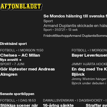
Se Mondos hälsning till svenska f
Sport
Armand Duplantis skickade en hälsni
Sport
•
31.07.21
•
13 sek
Friidrott
Stavhopp
Armand Duplantis
Somma
Direktsänd sport
FOTBOLL
•
I MORGON 11:50
FOTBOLL
•
I MORGON 
Plus
Plus
Chelsea – AC Milan
Bayer Leverkusen
Nya avsnitt →
SPORT
•
7 JUNI
16:36
JIMMY HJÄRTA HOCK
Gör löptester med Andreas
En dag med Tre K
Almgren
Björck
Jimmy Wixtröm hänger 
Björck under debuten i
Senaste sportklippen
FOTBOLL
•
I DAG 18:53
1:44
DAMALLSVENSKAN
•
I DAG 18:52
0:47
ISHOCKEY
•
Stökiga scener när
16-åring sänkte
Straffar a