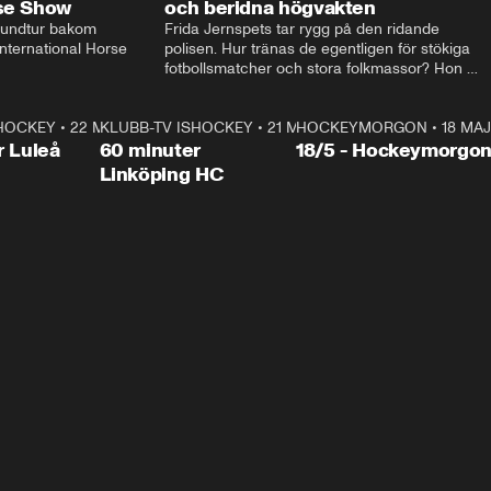
rse Show
och beridna högvakten
rundtur bakom 
Frida Jernspets tar rygg på den ridande 
ternational Horse 
polisen. Hur tränas de egentligen för stökiga 
fotbollsmatcher och stora folkmassor? Hon 
hälsar även på hos beridna högvakten, som 
den här dagen ska byta av högvakten, som 
SHOCKEY
1:00:28
•
22 MAJ
KLUBB-TV ISHOCKEY
vaktar slottet.
1:00:18
•
21 MAJ
HOCKEYMORGON
•
18 MAJ
Plus
r Luleå
60 minuter
18/5 - Hockeymorgo
Linköping HC