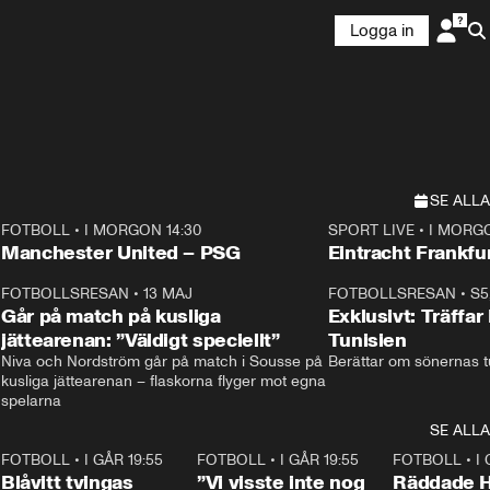
Logga in
SE ALLA
FOTBOLL
•
I MORGON 14:30
SPORT LIVE
•
I MORGO
Plus
Plus
Manchester United – PSG
Eintracht Frankfu
3
FOTBOLLSRESAN
•
13 MAJ
33:19
FOTBOLLSRESAN
•
S5
Går på match på kusliga
Exklusivt: Träffar
jättearenan: ”Väldigt speciellt”
Tunisien
Niva och Nordström går på match i Sousse på 
Berättar om sönernas tu
kusliga jättearenan – flaskorna flyger mot egna 
spelarna 
SE ALLA
6
FOTBOLL
•
I GÅR 19:55
0:29
FOTBOLL
•
I GÅR 19:55
1:56
FOTBOLL
•
I
Blåvitt tvingas
”Vi visste inte nog
Räddade 