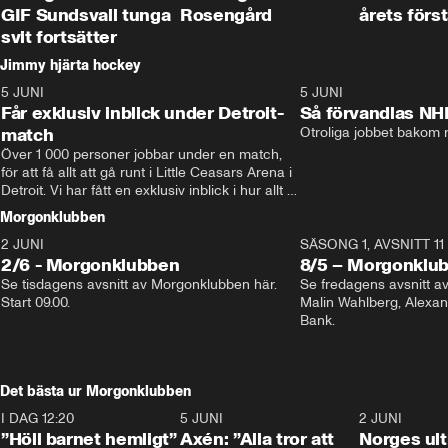
GIF Sundsvall tunga
Rosengård
årets förs
svit fortsätter
Jimmy hjärta hockey
5 JUNI
11:14
5 JUNI
Får exklusiv inblick under Detroit-
Så förvandlas NH
match
Otroliga jobbet bakom r
Över 1 000 personer jobbar under en match, 
för att få allt att gå runt i Little Ceasars Arena i 
Detroit. Vi har fått en exklusiv inblick i hur allt 
fungerar inför och under match i världens 
Morgonklubben
bästa hockeyliga
2 JUNI
SÄSONG 1, AVSNITT 11
2/6 - Morgonklubben
8/5 – Morgonklu
Se tisdagens avsnitt av Morgonklubben här. 
Se fredagens avsnitt 
Start 09.00. 
Malin Wahlberg, Alexa
Bank. 
Det bästa ur Morgonklubben
I DAG 12:20
1:14
5 JUNI
0:44
2 JUNI
”Höll barnet hemligt”
Axén: ”Alla tror att
Norges ul