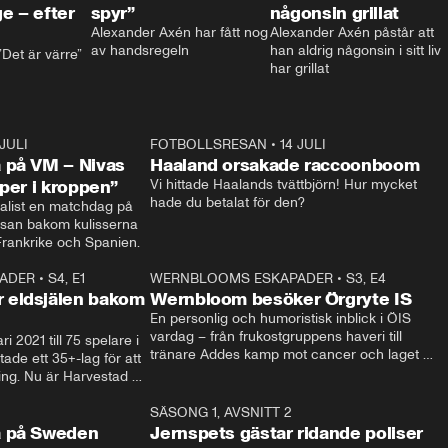
e – efter
spyr”
någonsin grillat
Alexander Axén har fått nog 
Alexander Axén påstår att 
av handsregeln
han aldrig någonsin i sitt liv 
Det är värre”
har grillat
 JULI
36:52
FOTBOLLSRESAN
•
14 JULI
0:3
 på VM – Nivas
Haaland orsakade raccoonboom
yper i kroppen”
Vi hittade Haalands tvättbjörn! Hur mycket 
hade du betalat för den?
list en matchdag på 
esan bakom kulisserna 
på semifinalen mellan Frankrike och Spanien. 
ADER
•
S4, E1
32:14
WERNBLOOMS ESKAPADER
•
S3, E4
33:1
Plus
 eldsjälen bakom
Wernbloom besöker Örgryte IS
En personlig och humoristisk inblick i ÖIS 
vardag – från frukostgruppens haveri till 
i 2021 till 75 spelare i 
tränare Addes kamp mot cancer och laget 
de ett 35+-lag för att 
som siktar mot Allsvenskan.
ing. Nu är Harvestad 
ch Wernbloom kliver 
14:14
SÄSONG 1, AVSNITT 2
24:5
a på Sweden
Jernspets gästar ridande poliser