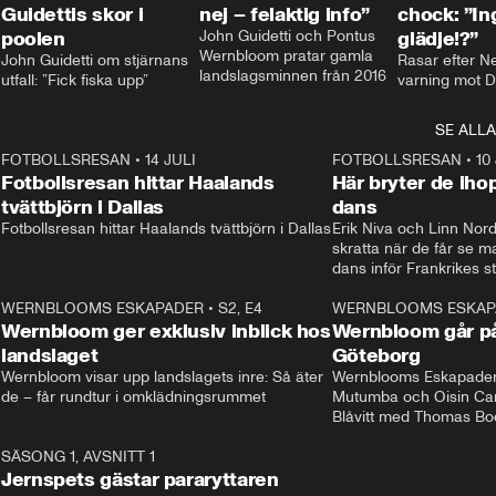
Guidettis skor i
nej – felaktig info”
chock: ”I
poolen
John Guidetti och Pontus 
glädje!?”
Wernbloom pratar gamla 
John Guidetti om stjärnans 
Rasar efter N
landslagsminnen från 2016
utfall: ”Fick fiska upp”
varning mot D
SE ALLA
8
FOTBOLLSRESAN
•
14 JULI
41:35
FOTBOLLSRESAN
•
10
Fotbollsresan hittar Haalands
Här bryter de ih
tvättbjörn i Dallas
dans
Fotbollsresan hittar Haalands tvättbjörn i Dallas
Erik Niva och Linn Nord
skratta när de får se 
dans inför Frankrikes st
VM-kvartsfinalen. 
4
WERNBLOOMS ESKAPADER
•
S2, E4
24:20
WERNBLOOMS ESKAP
Plus
Wernbloom ger exklusiv inblick hos
Wernbloom går på
landslaget
Göteborg
Wernbloom visar upp landslagets inre: Så äter 
Wernblooms Eskapader:
de – får rundtur i omklädningsrummet
Mutumba och Oisin Cant
Blåvitt med Thomas Bo
0
SÄSONG 1, AVSNITT 1
25:12
Jernspets gästar pararyttaren