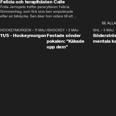
Felicia och terapihästen Calle
Frida Jernspets träffar pararyttaren Felicia 
Grimmenhag, som fick sina ben amputerade 
efter en bilolycka. Sen åker hon vidare till ett 
vård- och omsorgsboende med den 76 
SE ALLA
centimeter höga terapihästen Calle.
HOCKEYMORGON
•
11 MAJ
ISHOCKEY
•
3 MAJ
0:22
SHL
•
3 MAJ
n
11/5 - Hockeymorgon
Festade sönder
Söderströ
pokalen: ”Käkade
mentala 
upp dem”