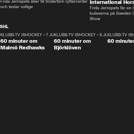
Frida Jernspets åker till Södertörn ryttarcenter 
International Ho
och testar voltige
Frida Jernspets får en 
kulisserna på Sweden In
Show
SHL
KLUBB-TV ISHOCKEY
1:02:53
•
7 JUNI
KLUBB-TV ISHOCKEY
1:00:59
•
6 JUNI
KLUBB-TV I
Plus
Plus
60 minuter om
60 minuter om
60 minute
Malmö Redhawks
Björklöven