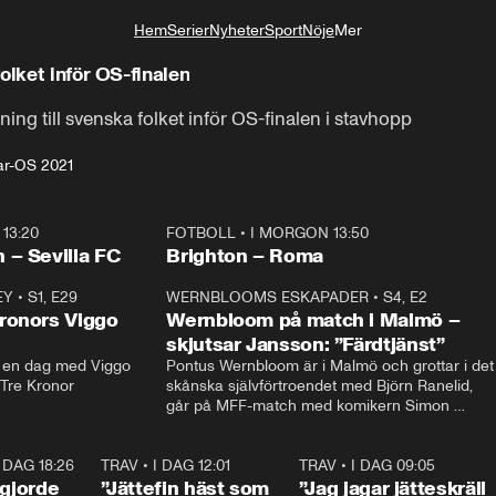
Hem
Serier
Nyheter
Sport
Nöje
Mer
Livsstil
olket inför OS-finalen
ng till svenska folket inför OS-finalen i stavhopp
r-OS 2021
13:20
FOTBOLL
•
I MORGON 13:50
Plus
 – Sevilla FC
Brighton – Roma
EY
•
S1, E29
17:38
WERNBLOOMS ESKAPADER
•
S4, E2
38:2
ronors Viggo
Wernbloom på match i Malmö –
skjutsar Jansson: ”Färdtjänst”
en dag med Viggo 
Pontus Wernbloom är i Malmö och grottar i det 
 Tre Kronor
skånska självförtroendet med Björn Ranelid, 
går på MFF-match med komikern Simon 
”Chippen” Svensson och hjälper skadade 
stjärnbacken Pontus Jansson hem. 
I DAG 18:26
2:19
TRAV
•
I DAG 12:01
5:16
TRAV
•
I DAG 09:05
1:0
vgjorde
”Jättefin häst som
”Jag jagar jätteskräll