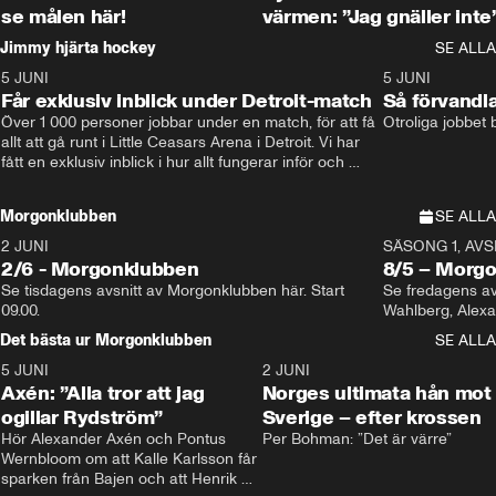
se målen här!
värmen: ”Jag gnäller inte
Jimmy hjärta hockey
SE ALLA
5 JUNI
11:14
5 JUNI
Får exklusiv inblick under Detroit-match
Så förvandl
Över 1 000 personer jobbar under en match, för att få 
Otroliga jobbet
allt att gå runt i Little Ceasars Arena i Detroit. Vi har 
fått en exklusiv inblick i hur allt fungerar inför och 
under match i världens bästa hockeyliga
Morgonklubben
SE ALLA
2 JUNI
SÄSONG 1, AVSN
2/6 - Morgonklubben
8/5 – Morg
Se tisdagens avsnitt av Morgonklubben här. Start 
Se fredagens av
09.00. 
Det bästa ur Morgonklubben
SE ALLA
5 JUNI
0:44
2 JUNI
Axén: ”Alla tror att jag
Norges ultimata hån mot
ogillar Rydström”
Sverige – efter krossen
Hör Alexander Axén och Pontus 
Per Bohman: ”Det är värre”
Wernbloom om att Kalle Karlsson får 
sparken från Bajen och att Henrik 