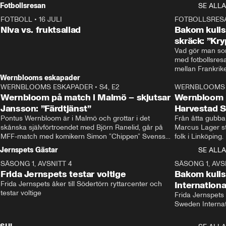
Rydström tar över
Fotbollsresan
SE ALLA
FOTBOLL
•
16 JULI
0:44
FOTBOLLSRES
Niva vs. fruktsallad
Bakom kulis
skräck: ”Kry
Vad gör man som
med fotbollsres
Wernblooms eskapader
WERNBLOOMS ESKAPADER
•
S4, E2
38:23
WERNBLOOMS 
Wernbloom på match i Malmö – skjutsar
Wernbloom 
Jansson: ”Färdtjänst”
Harvestad 
Pontus Wernbloom är i Malmö och grottar i det 
Från åtta gubbar 
skånska självförtroendet med Björn Ranelid, går på 
Marcus Lager sta
MFF-match med komikern Simon ”Chippen” Svensson 
folk i Linköping
och hjälper skadade stjärnbacken Pontus Jansson 
och Wernbloom kl
Jernspets Gästar
SE ALLA
hem. 
SÄSONG 1, AVSNITT 4
13:37
SÄSONG 1, AVS
Frida Jernspets testar voltige
Bakom kuli
Frida Jernspets åker till Södertörn ryttarcenter och 
Internation
testar voltige
Frida Jernspets 
Sweden Interna