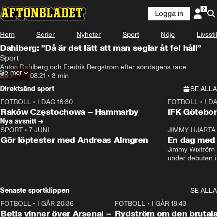
Logga in
Hem
Serier
Nyheter
Sport
Nöje
Livsstil
Dahlberg: ”Då är det lätt att man seglar åt fel håll”
Sport
Anton Dahlberg och Fredrik Bergström efter söndagens race
Se mer
Sport
•
01.08.21
•
3 min
Direktsänd sport
SE ALLA
FOTBOLL
•
I DAG 16:30
FOTBOLL
•
I D
Plus
Plus
Raków Częstochowa – Hammarby
IFK Götebor
Nya avsnitt →
SPORT
•
7 JUNI
16:36
JIMMY HJÄRTA
Gör löptester med Andreas Almgren
En dag med 
Jimmy Wixtröm 
under debuten i
Senaste sportklippen
SE ALLA
FOTBOLL
•
I GÅR 20:36
1:30
FOTBOLL
•
I GÅR 18:43
Betis vinner över Arsenal –
Rydström om den brutal