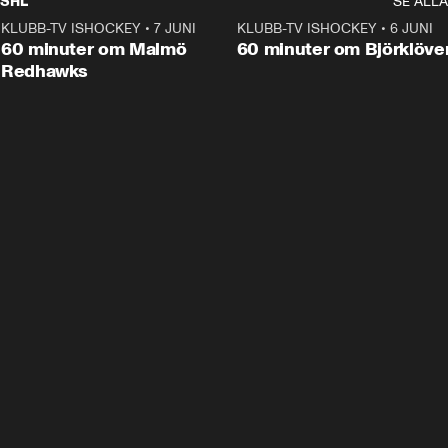
SHL
SE ALLA
KLUBB-TV ISHOCKEY
•
7 JUNI
1:02:53
KLUBB-TV ISHOCKEY
•
6 JUNI
1:0
Plus
60 minuter om Malmö
60 minuter om Björklöve
Redhawks