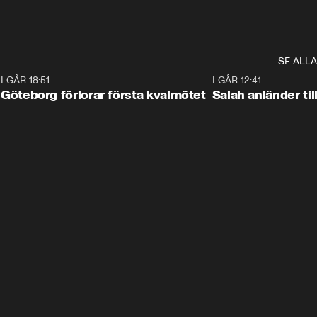
SE ALLA
7
I GÅR 18:51
2:17
I GÅR 12:41
Göteborg förlorar första kvalmötet
Salah anländer ti