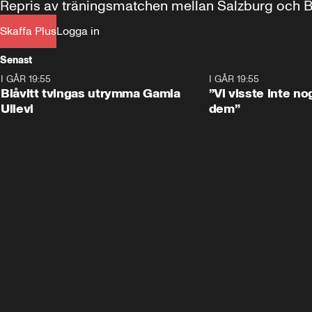
Repris av träningsmatchen mellan Salzburg och B
Skaffa Plus
Logga in
Senast
I GÅR 19:55
0:29
I GÅR 19:55
Blåvitt tvingas utrymma Gamla
”Vi visste inte n
Ullevi
dem”