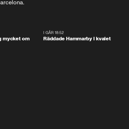
arcelona.
1:56
I GÅR 18:52
2:1
og mycket om
Räddade Hammarby i kvalet