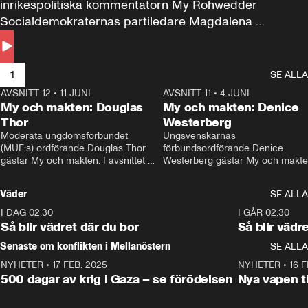
inrikespolitiska kommentatorn My Rohwedder 
Socialdemokraternas partiledare Magdalena 
Andersson till svars.
1
SE ALLA
AVSNITT 12
•
11 JUNI
26:27
AVSNITT 11
•
4 JUNI
2
My och makten: Douglas
My och makten: Denice
Thor
Westerberg
Moderata ungdomsförbundet 
Ungsvenskarnas 
(MUF:s) ordförande Douglas Thor 
förbundsordförande Denice 
gästar My och makten. I avsnittet 
Westerberg gästar My och makten.
diskuteras tonårsutvisningarna och 
avsnittet diskuteras migrationsfrå
hur Moderaterna ska locka väljare till 
och hur SD ska locka kvinnliga 
Väder
SE ALLA
valet i höst. 
väljare. 
I DAG 02:30
1:06
I GÅR 02:30
Så blir vädret där du bor
Så blir vädr
Senaste om konflikten i Mellanöstern
SE ALLA
NYHETER
•
17 FEB. 2025
0:45
NYHETER
•
16 F
500 dagar av krig i Gaza – se förödelsen
Nya vapen ti