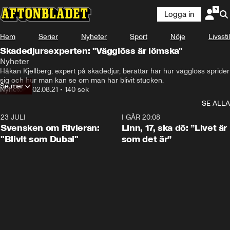
Logga in
Hem
Serier
Nyheter
Sport
Nöje
Livsstil
Skadedjursexperten: "Vägglöss är lömska"
Nyheter
Håkan Kjellberg, expert på skadedjur, berättar här hur vägglöss sprider 
sig och hur man kan se om man har blivit stucken.
Se mer
Nyheter
•
02.08.21
•
140 sek
SE ALLA
23 JULI
1:42
I GÅR 20:08
Svensken om Rivieran:
Linn, 17, ska dö: ”Livet är
"Blivit som Dubai"
som det är”