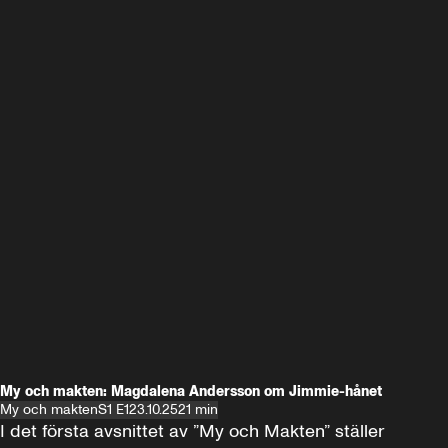
My och makten: Magdalena Andersson om Jimmie-hånet
My och makten
S1 E1
23.10.25
21 min
I det första avsnittet av ”My och Makten” ställer 