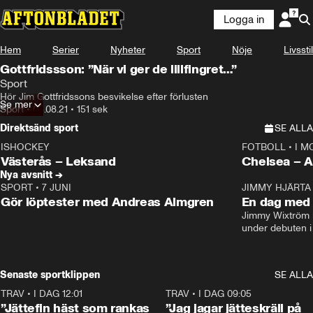
Logga in
Hem
Serier
Nyheter
Sport
Nöje
Livsstil
Gottfridssson: ”När vi ger de lillfingret…”
Sport
Hör Jim Gottfridssons besvikelse efter förlusten
Se mer
Sport
•
03.08.21
•
151 sek
Direktsänd sport
SE ALLA
ISHOCKEY
FOTBOLL
•
I M
LIVE
Plus
Plus
Västerås – Leksand
Chels
Nya avsnitt →
SPORT
•
7 JUNI
16:36
JIMMY HJÄRTA
Gör löptester med Andreas Almgren
En dag med 
Jimmy Wixtröm 
under debuten i
Senaste sportklippen
SE ALLA
TRAV
•
I DAG 12:01
5:16
TRAV
•
I DAG 09:05
”Jättefin häst som rankas
”Jag jagar jätteskräll på