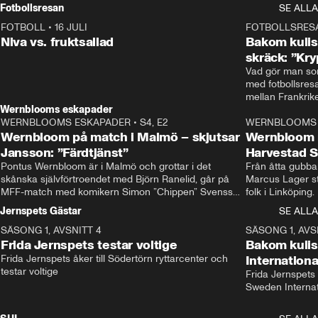
Rydström tar över
Fotbollsresan
SE ALLA
FOTBOLL
•
16 JULI
0:44
FOTBOLLSRES
Niva vs. fruktsallad
Bakom kulis
skräck: ”Kry
Vad gör man som
med fotbollsres
Wernblooms eskapader
WERNBLOOMS ESKAPADER
•
S4, E2
38:23
WERNBLOOMS 
Wernbloom på match i Malmö – skjutsar
Wernbloom 
Jansson: ”Färdtjänst”
Harvestad 
Pontus Wernbloom är i Malmö och grottar i det 
Från åtta gubbar 
skånska självförtroendet med Björn Ranelid, går på 
Marcus Lager sta
MFF-match med komikern Simon ”Chippen” Svensson 
folk i Linköping
och hjälper skadade stjärnbacken Pontus Jansson 
och Wernbloom kl
Jernspets Gästar
SE ALLA
hem. 
SÄSONG 1, AVSNITT 4
13:37
SÄSONG 1, AVS
Frida Jernspets testar voltige
Bakom kuli
Frida Jernspets åker till Södertörn ryttarcenter och 
Internation
testar voltige
Frida Jernspets 
Sweden Interna