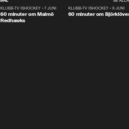
SHL
SE ALLA
KLUBB-TV ISHOCKEY
•
7 JUNI
1:02:53
KLUBB-TV ISHOCKEY
•
6 JUNI
1:0
Plus
60 minuter om Malmö
60 minuter om Björklöve
Redhawks