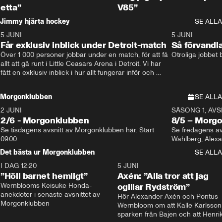
etta”
V85”
Jimmy hjärta hockey
SE ALLA
5 JUNI
11:14
5 JUNI
Får exklusiv inblick under Detroit-match
Så förvandl
Över 1 000 personer jobbar under en match, för att få 
Otroliga jobbet
allt att gå runt i Little Ceasars Arena i Detroit. Vi har 
fått en exklusiv inblick i hur allt fungerar inför och 
under match i världens bästa hockeyliga
Morgonklubben
SE ALLA
2 JUNI
SÄSONG 1, AVSN
2/6 - Morgonklubben
8/5 – Morg
Se tisdagens avsnitt av Morgonklubben här. Start 
Se fredagens av
09.00. 
Det bästa ur Morgonklubben
SE ALLA
I DAG 12:20
1:14
5 JUNI
”Höll barnet hemligt”
Axén: ”Alla tror att jag
Wernblooms Keisuke Honda-
ogillar Rydström”
anekdoter i senaste avsnittet av 
Hör Alexander Axén och Pontus 
Morgonklubben
Wernbloom om att Kalle Karlsson 
sparken från Bajen och att Henrik