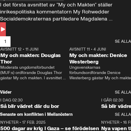
I det första avsnittet av ”My och Makten” ställer 
inrikespolitiska kommentatorn My Rohwedder 
Socialdemokraternas partiledare Magdalena 
Andersson till svars.
1
SE ALLA
AVSNITT 12
•
11 JUNI
26:27
AVSNITT 11
•
4 JUNI
2
My och makten: Douglas
My och makten: Denice
Thor
Westerberg
Moderata ungdomsförbundet 
Ungsvenskarnas 
(MUF:s) ordförande Douglas Thor 
förbundsordförande Denice 
gästar My och makten. I avsnittet 
Westerberg gästar My och makten.
diskuteras tonårsutvisningarna och 
avsnittet diskuteras migrationsfrå
hur Moderaterna ska locka väljare till 
och hur SD ska locka kvinnliga 
Väder
SE ALLA
valet i höst. 
väljare. 
I DAG 02:30
1:06
I GÅR 02:30
Så blir vädret där du bor
Så blir vädr
Senaste om konflikten i Mellanöstern
SE ALLA
NYHETER
•
17 FEB. 2025
0:45
NYHETER
•
16 F
500 dagar av krig i Gaza – se förödelsen
Nya vapen ti