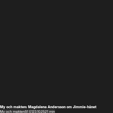
My och makten: Magdalena Andersson om Jimmie-hånet
My och makten
S1 E1
23.10.25
21 min