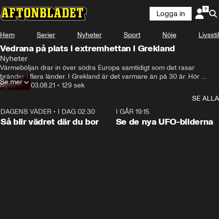
Logga in
Hem
Serier
Nyheter
Sport
Nöje
Livsstil
Vedrana på plats i extremhettan i Grekland
Nyheter
Värmeböljan drar in över södra Europa samtidigt som det rasar 
bränder i flera länder. I Grekland är det varmare än på 30 år. Hör 
Se mer
Aftonbladets medarbetare Vedrana på plats i Aten
Nyheter
•
03.08.21
•
129 sek
SE ALLA
DAGENS VÄDER
•
I DAG 02:30
1:06
I GÅR 19:15
Så blir vädret där du bor
Se de nya UFO-bilderna