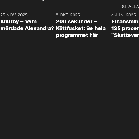
SE ALLA
3
25 NOV. 2025
31:05
8 OKT. 2025
4:29
4 JUNI 2025
Knutby – Vem
200 sekunder –
Finansmin
mördade Alexandra?
Köttfusket: Se hela
125 procent
programmet här
"Skattever
viktig uppg