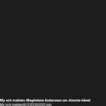
My och makten: Magdalena Andersson om Jimmie-hånet
My och makten
S1 E1
23.10.25
21 min