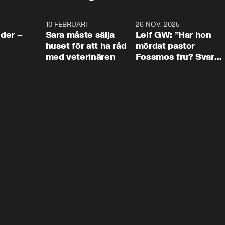
4:24
10 FEBRUARI
4:13
26 NOV. 2025
8:1
der –
Sara måste sälja
Leif GW: ”Har hon
huset för att ha råd
mördat pastor
med veterinären
Fossmos fru? Svar
nej.”