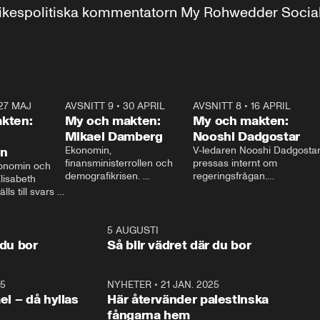
r inrikespolitiska kommentatorn My Rohwedder Soci
27 MAJ
3:51
AVSNITT 9
•
30 APRIL
24:00
AVSNITT 8
•
16 APRIL
25:1
kten:
My och makten:
My och makten:
Mikael Damberg
Nooshi Dadgostar
on
Ekonomin, 
V-ledaren Nooshi Dadgostar
finansministerrollen och 
pressas internt om 
onomin och 
demografikrisen. 
regeringsfrågan.

lisabeth 
Oppositionen ställs till svars 
I Aftonbladets 
ls till svars 
när Socialdemokraternas 
partiledarutfrågning ”My 
stern gästar 
Mikael Damberg gästar My 
och Makten” sätter hon ner 
My och Makten. 
och Makten. 
foten mot kritikerna:

1:06
5 AUGUSTI
1:0
– Vi ställer upp i val. Ska vi 
 du bor
Så blir vädret där du bor
vara med så sitter vi förstås 
25
1:22
NYHETER
•
21 JAN. 2025
0:5
ael – då hyllas
Här återvänder palestinska
fångarna hem