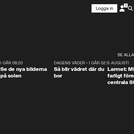
Logga in
SE ALLA
6
I GÅR 08:20
0:31
DAGENS VÄDER
•
I GÅR 02:30
1:06
5 AUGUSTI
Se de nya bilderna
Så blir vädret där du
Larmet: M
på solen
bor
farligt för
centrala 