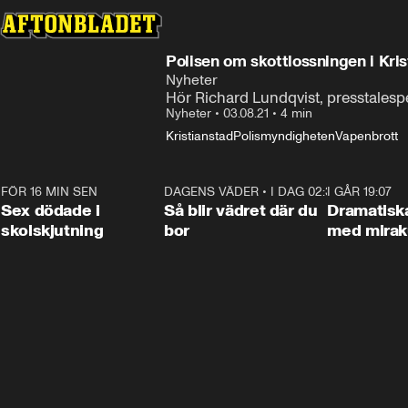
Polisen om skottlossningen i Kri
Nyheter
Hör Richard Lundqvist, presstalesp
Nyheter
•
03.08.21
•
4 min
Kristianstad
Polismyndigheten
Vapenbrott
FÖR 16 MIN SEN
0:35
DAGENS VÄDER
•
I DAG 02:30
1:06
I GÅR 19:07
Sex dödade i
Så blir vädret där du
Dramatisk
skolskjutning
bor
med miraku