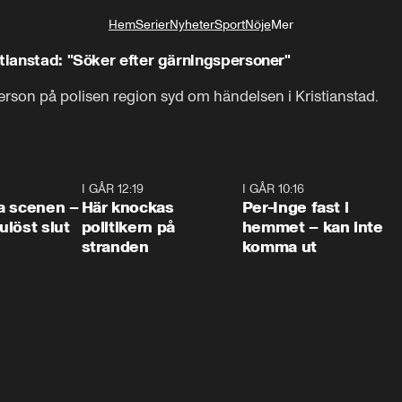
Hem
Serier
Nyheter
Sport
Nöje
Mer
Livsstil
stianstad: "Söker efter gärningspersoner"
erson på polisen region syd om händelsen i Kristianstad.
0:42
I GÅR 12:19
0:45
I GÅR 10:16
1:2
a scenen –
Här knockas
Per-Inge fast i
löst slut
politikern på
hemmet – kan inte
stranden
komma ut