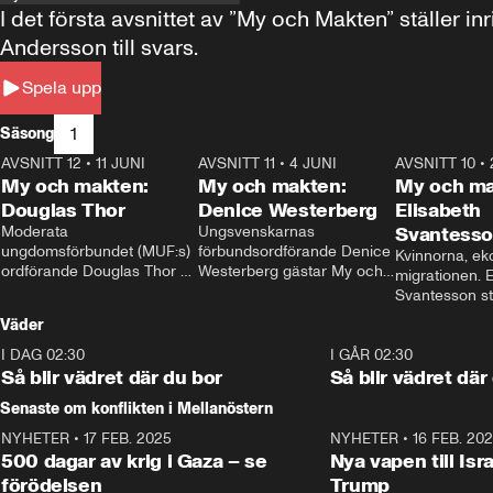
I det första avsnittet av ”My och Makten” ställe
Andersson till svars.
Spela upp
1
Säsong
AVSNITT 12
•
11 JUNI
26:27
AVSNITT 11
•
4 JUNI
23:40
AVSNITT 10
•
My och makten:
My och makten:
My och ma
Douglas Thor
Denice Westerberg
Elisabeth
Moderata 
Ungsvenskarnas 
Svantess
ungdomsförbundet (MUF:s) 
förbundsordförande Denice 
Kvinnorna, ek
ordförande Douglas Thor 
Westerberg gästar My och 
migrationen. E
gästar My och makten. I 
makten. I avsnittet 
Svantesson stäl
avsnittet diskuteras 
diskuteras migrationsfrågan 
när finansmini
Väder
tonårsutvisningarna och hur 
och hur SD ska locka 
Moderaterna ska locka 
kvinnliga väljare. 
I DAG 02:30
1:06
I GÅR 02:30
väljare till valet i höst. 
Så blir vädret där du bor
Så blir vädret där
Senaste om konflikten i Mellanöstern
NYHETER
•
17 FEB. 2025
0:45
NYHETER
•
16 FEB. 20
500 dagar av krig i Gaza – se
Nya vapen till Isr
förödelsen
Trump