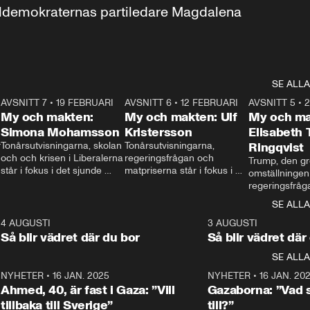
aldemokraternas partiledare Magdalena 
SE ALLA
7
AVSNITT 7
•
19 FEBRUARI
24:30
AVSNITT 6
•
12 FEBRUARI
27:30
AVSNITT 5
•
My och makten:
My och makten: Ulf
My och ma
Simona Mohamsson
Kristersson
Elisabeth
 
Tonårsutvisningarna, skolan 
Tonårsutvisningarna, 
Ringqvist
och och krisen i Liberalerna 
regeringsfrågan och 
Trump, den gr
står i fokus i det sjunde 
matpriserna står i fokus i 
omställningen
avsnittet av ”My och 
det sjätte avsnittet av ”My 
regeringsfråga
makten”. Se när 
och makten”. Se när 
centrum i det 
SE ALLA
Aftonbladets inrikespolitiska 
Aftonbladets inrikespolitiska 
avsnittet av ”
kommentator My 
kommentator My 
6
4 AUGUSTI
1:06
3 AUGUSTI
Makten”. Se nä
Rohwedder ställer 
Rohwedder ställer 
Så blir vädret där du bor
Så blir vädret där
Aftonbladets in
utbildnings- och 
statsminister Ulf Kristersson 
kommentator 
SE ALLA
integrationsminister Simona 
till svars.
Rohwedder stäl
Mohamsson till svars.
Centerpartiets
2
NYHETER
•
16 JAN. 2025
1:01
NYHETER
•
16 JAN. 20
Thand Ring till
Ahmed, 40, är fast i Gaza: ”Vill
Gazaborna: ”Vad s
tillbaka till Sverige”
till?”