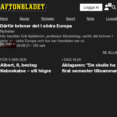
Logga in
Hem
Serier
Nyheter
Sport
Nöje
Livsstil
Därför brinner det i södra Europa
Nyheter
Här berättar Erik Kjellström, professor klimatologi, varför det brinner i 
delar av södra Europa och hur ser framtiden ser ut.
Se mer
Nyheter
•
04.08.21
•
136 sek
SE ALLA
FÖR 5 MIN SEN
0:54
I DAG 14:26
Albert, 8, besteg
Åklagaren: ”De skulle ha
Kebnekaise – vill högre
firat semester tillsamma