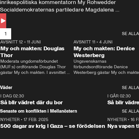
inrikespolitiska kommentatorn My Rohwedder 
Socialdemokraternas partiledare Magdalena 
Andersson till svars.
1
SE ALLA
AVSNITT 12
•
11 JUNI
26:27
AVSNITT 11
•
4 JUNI
2
My och makten: Douglas
My och makten: Denice
Thor
Westerberg
Moderata ungdomsförbundet 
Ungsvenskarnas 
(MUF:s) ordförande Douglas Thor 
förbundsordförande Denice 
gästar My och makten. I avsnittet 
Westerberg gästar My och makten.
diskuteras tonårsutvisningarna och 
avsnittet diskuteras migrationsfrå
hur Moderaterna ska locka väljare till 
och hur SD ska locka kvinnliga 
Väder
SE ALLA
valet i höst. 
väljare. 
I DAG 02:30
1:06
I GÅR 02:30
Så blir vädret där du bor
Så blir vädr
Senaste om konflikten i Mellanöstern
SE ALLA
NYHETER
•
17 FEB. 2025
0:45
NYHETER
•
16 F
500 dagar av krig i Gaza – se förödelsen
Nya vapen ti