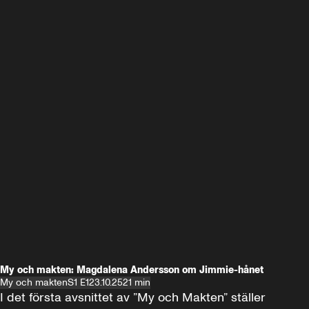
My och makten: Magdalena Andersson om Jimmie-hånet
My och makten
S1 E1
23.10.25
21 min
I det första avsnittet av ”My och Makten” ställer 