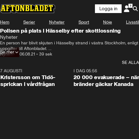
Logga in
Hem
Serier
Nyheter
Sport
Nöje
Livsstil
Polisen på plats i Hässelby efter skottlossning
Nyheter
En person har blivit skjuten i Hässelby strand i västra Stockholm, enligt 
uppgifter till Aftonbladet. 

Se mer
Skottlossningen ska ha skett i närheten av tunnelbanestationen.

Nyheter
•
06.08.21
•
39 sek
Polisen söker efter en bil som ska ha setts lämna platsen, uppger 
SE ALLA
källor.
7 AUGUSTI
0:42
I DAG 05:56
Kristersson om Tidö-
20 000 evakuerade – nä
sprickan i vårdfrågan
bränder gäckar Kanada