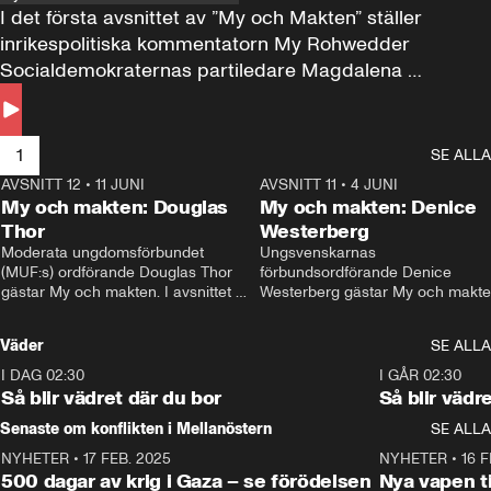
I det första avsnittet av ”My och Makten” ställer 
inrikespolitiska kommentatorn My Rohwedder 
Socialdemokraternas partiledare Magdalena 
Andersson till svars.
1
SE ALLA
AVSNITT 12
•
11 JUNI
26:27
AVSNITT 11
•
4 JUNI
2
My och makten: Douglas
My och makten: Denice
Thor
Westerberg
Moderata ungdomsförbundet 
Ungsvenskarnas 
(MUF:s) ordförande Douglas Thor 
förbundsordförande Denice 
gästar My och makten. I avsnittet 
Westerberg gästar My och makten.
diskuteras tonårsutvisningarna och 
avsnittet diskuteras migrationsfrå
hur Moderaterna ska locka väljare till 
och hur SD ska locka kvinnliga 
Väder
SE ALLA
valet i höst. 
väljare. 
I DAG 02:30
1:06
I GÅR 02:30
Så blir vädret där du bor
Så blir vädr
Senaste om konflikten i Mellanöstern
SE ALLA
NYHETER
•
17 FEB. 2025
0:45
NYHETER
•
16 F
500 dagar av krig i Gaza – se förödelsen
Nya vapen ti