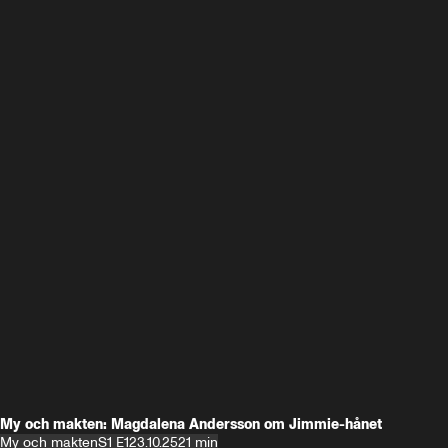
My och makten: Magdalena Andersson om Jimmie-hånet
My och makten
S1 E1
23.10.25
21 min