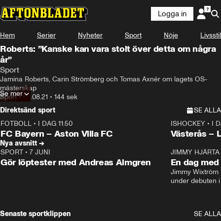
Logga in
Hem
Serier
Nyheter
Sport
Nöje
Livsstil
Roberts: ”Kanske kan vara stolt över detta om några
år”
Sport
Jamina Roberts, Carin Strömberg och Tomas Axnér om lagets OS-
mästerskap
Se mer
Sport
•
08.08.21
•
144 sek
Direktsänd sport
SE ALLA
FOTBOLL
•
I DAG 11:50
ISHOCKEY
•
I 
Plus
Plus
FC Bayern – Aston Villa FC
Västerås – 
Nya avsnitt →
SPORT
•
7 JUNI
16:36
JIMMY HJÄRTA
Gör löptester med Andreas Almgren
En dag med 
Jimmy Wixtröm 
under debuten i
Senaste sportklippen
SE ALLA