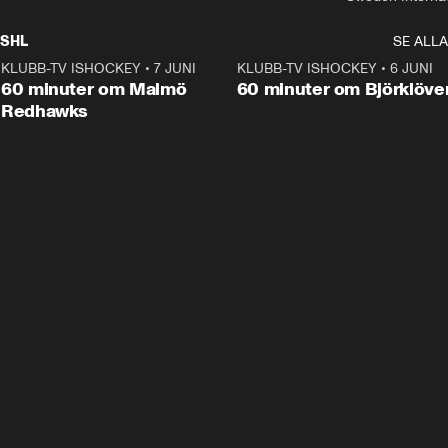
SHL
SE ALLA
KLUBB-TV ISHOCKEY
•
7 JUNI
1:02:53
KLUBB-TV ISHOCKEY
•
6 JUNI
1:0
Plus
60 minuter om Malmö
60 minuter om Björklöve
Redhawks