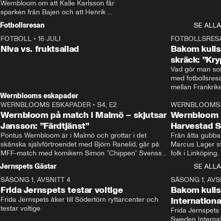
Wernbloom om att Kalle Karlsson får 
sparken från Bajen och att Henrik 
Rydström tar över
Fotbollsresan
SE ALLA
FOTBOLL
•
16 JULI
0:44
FOTBOLLSRES
Niva vs. fruktsallad
Bakom kulis
skräck: ”Kry
Vad gör man som
med fotbollsres
Wernblooms eskapader
WERNBLOOMS ESKAPADER
•
S4, E2
38:23
WERNBLOOMS 
Wernbloom på match i Malmö – skjutsar
Wernbloom 
Jansson: ”Färdtjänst”
Harvestad 
Pontus Wernbloom är i Malmö och grottar i det 
Från åtta gubbar 
skånska självförtroendet med Björn Ranelid, går på 
Marcus Lager sta
MFF-match med komikern Simon ”Chippen” Svensson 
folk i Linköping
och hjälper skadade stjärnbacken Pontus Jansson 
och Wernbloom kl
Jernspets Gästar
SE ALLA
hem. 
SÄSONG 1, AVSNITT 4
13:37
SÄSONG 1, AVS
Frida Jernspets testar voltige
Bakom kuli
Frida Jernspets åker till Södertörn ryttarcenter och 
Internation
testar voltige
Frida Jernspets 
Sweden Interna