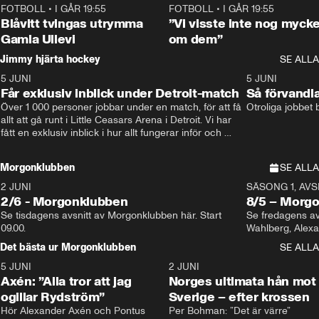
FOTBOLL
•
I GÅR 19:55
0:29
FOTBOLL
•
I GÅR 19:55
Blåvitt tvingas utrymma
”Vi visste inte nog mycke
Gamla Ullevi
om dem”
Jimmy hjärta hockey
SE ALLA
5 JUNI
11:14
5 JUNI
Får exklusiv inblick under Detroit-match
Så förvandl
Över 1 000 personer jobbar under en match, för att få 
Otroliga jobbet
allt att gå runt i Little Ceasars Arena i Detroit. Vi har 
fått en exklusiv inblick i hur allt fungerar inför och 
under match i världens bästa hockeyliga
Morgonklubben
SE ALLA
2 JUNI
SÄSONG 1, AVSN
2/6 - Morgonklubben
8/5 – Morg
Se tisdagens avsnitt av Morgonklubben här. Start 
Se fredagens av
09.00. 
Det bästa ur Morgonklubben
SE ALLA
5 JUNI
0:44
2 JUNI
Axén: ”Alla tror att jag
Norges ultimata hån mot
ogillar Rydström”
Sverige – efter krossen
Hör Alexander Axén och Pontus 
Per Bohman: ”Det är värre”