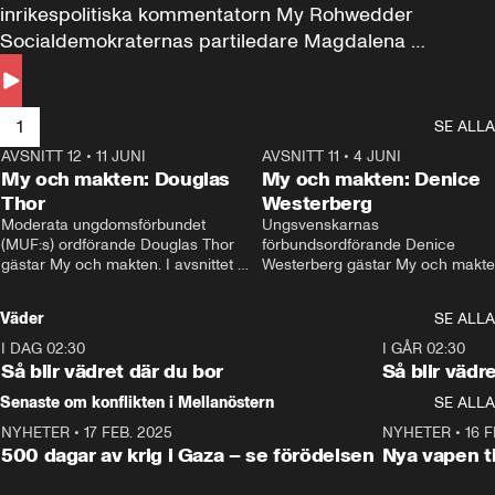
inrikespolitiska kommentatorn My Rohwedder 
Socialdemokraternas partiledare Magdalena 
Andersson till svars.
1
SE ALLA
AVSNITT 12
•
11 JUNI
26:27
AVSNITT 11
•
4 JUNI
2
My och makten: Douglas
My och makten: Denice
Thor
Westerberg
Moderata ungdomsförbundet 
Ungsvenskarnas 
(MUF:s) ordförande Douglas Thor 
förbundsordförande Denice 
gästar My och makten. I avsnittet 
Westerberg gästar My och makten.
diskuteras tonårsutvisningarna och 
avsnittet diskuteras migrationsfrå
hur Moderaterna ska locka väljare till 
och hur SD ska locka kvinnliga 
Väder
SE ALLA
valet i höst. 
väljare. 
I DAG 02:30
1:06
I GÅR 02:30
Så blir vädret där du bor
Så blir vädr
Senaste om konflikten i Mellanöstern
SE ALLA
NYHETER
•
17 FEB. 2025
0:45
NYHETER
•
16 F
500 dagar av krig i Gaza – se förödelsen
Nya vapen ti