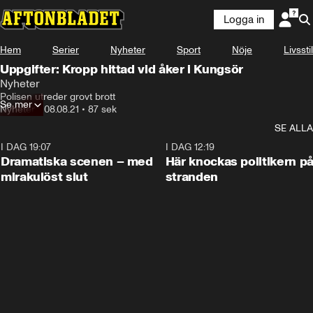
Logga in
Hem
Serier
Nyheter
Sport
Nöje
Livsstil
Uppgifter: Kropp hittad vid åker i Kungsör
Nyheter
Polisen utreder grovt brott
Se mer
Nyheter
•
08.08.21
•
87 sek
SE ALLA
I DAG 19:07
0:42
I DAG 12:19
Dramatiska scenen – med
Här knockas politikern p
mirakulöst slut
stranden