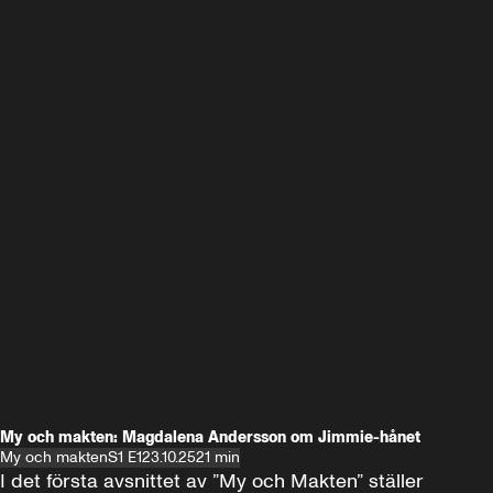
My och makten: Magdalena Andersson om Jimmie-hånet
My och makten
S1 E1
23.10.25
21 min
I det första avsnittet av ”My och Makten” ställer 