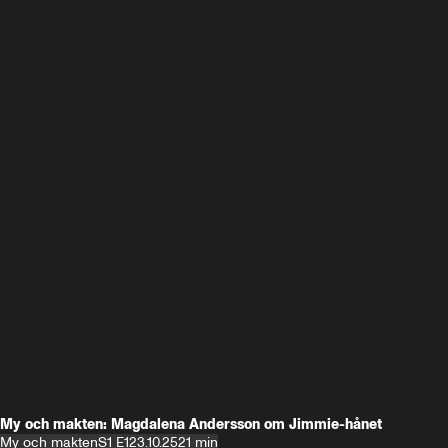
My och makten: Magdalena Andersson om Jimmie-hånet
My och makten
S1 E1
23.10.25
21 min