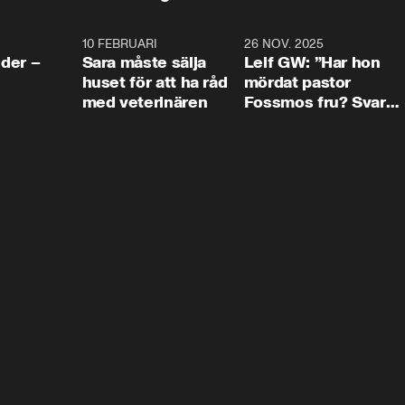
4:24
10 FEBRUARI
4:13
26 NOV. 2025
8:1
der –
Sara måste sälja
Leif GW: ”Har hon
huset för att ha råd
mördat pastor
med veterinären
Fossmos fru? Svar
nej.”