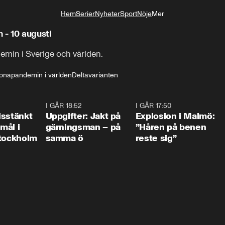
Hem
Serier
Nyheter
Sport
Nöje
Mer
Livsstil
- 10 augusti
min i Sverige och världen.
onapandemin i världen
Deltavarianten
0:35
I GÅR 18:52
0:33
I GÅR 17:50
1:1
isstänkt
Uppgifter: Jakt på
Explosion i Malmö:
emål i
gärningsman – på
”Håren på benen
Stockholm
samma ö
reste sig”