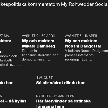
r inrikespolitiska kommentatorn My Rohwedder Soci
27 MAJ
3:51
AVSNITT 9
•
30 APRIL
24:00
AVSNITT 8
•
16 APRIL
25:1
kten:
My och makten:
My och makten:
Mikael Damberg
Nooshi Dadgostar
on
Ekonomin, 
V-ledaren Nooshi Dadgostar
finansministerrollen och 
pressas internt om 
onomin och 
demografikrisen. 
regeringsfrågan.

lisabeth 
Oppositionen ställs till svars 
I Aftonbladets 
ls till svars 
när Socialdemokraternas 
partiledarutfrågning ”My 
stern gästar 
Mikael Damberg gästar My 
och Makten” sätter hon ner 
My och Makten. 
och Makten. 
foten mot kritikerna:

1:06
4 AUGUSTI
1:0
– Vi ställer upp i val. Ska vi 
 du bor
Så blir vädret där du bor
vara med så sitter vi förstås 
25
1:22
NYHETER
•
21 JAN. 2025
0:5
ael – då hyllas
Här återvänder palestinska
fångarna hem