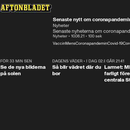
Senaste nytt om coronapandemin 
Nyheter
Senaste nyheterna om coronapande
Nyheter
•
10.08.21
•
100 sek
Vaccin
Mens
Coronapandemin
Covid-19
Cor
FÖR 33 MIN SEN
0:19
DAGENS VÄDER
•
I DAG 02:30
1:06
I GÅR 21:41
Se de nya bilderna
Så blir vädret där du
Larmet: M
på solen
bor
farligt för
centrala 