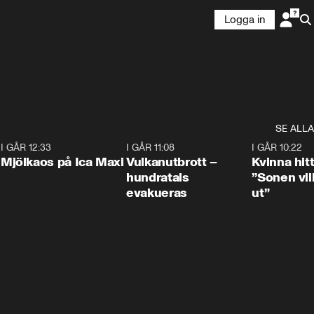
Logga in
SE ALLA
0
I GÅR 12:33
0:24
I GÅR 11:08
0:27
I GÅR 10:22
Mjölkaos på Ica Maxi
Vulkanutbrott –
Kvinna hit
hundratals
”Sonen vill
evakueras
ut”