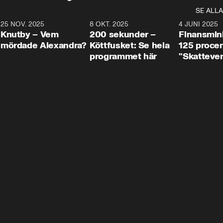
SE ALLA
3
25 NOV. 2025
31:05
8 OKT. 2025
4:29
4 JUNI 2025
Knutby – Vem
200 sekunder –
Finansmin
mördade Alexandra?
Köttfusket: Se hela
125 procent
programmet här
"Skattever
viktig uppg