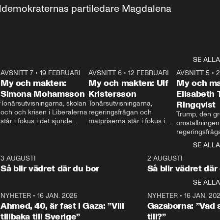
aldemokraternas partiledare Magdalena 
SE ALLA
7
AVSNITT 7
•
19 FEBRUARI
24:30
AVSNITT 6
•
12 FEBRUARI
27:30
AVSNITT 5
•
My och makten:
My och makten: Ulf
My och ma
Simona Mohamsson
Kristersson
Elisabeth
 
Tonårsutvisningarna, skolan 
Tonårsutvisningarna, 
Ringqvist
och och krisen i Liberalerna 
regeringsfrågan och 
Trump, den gr
står i fokus i det sjunde 
matpriserna står i fokus i 
omställningen
avsnittet av ”My och 
det sjätte avsnittet av ”My 
regeringsfråga
makten”. Se när 
och makten”. Se när 
centrum i det 
SE ALLA
Aftonbladets inrikespolitiska 
Aftonbladets inrikespolitiska 
avsnittet av ”
kommentator My 
kommentator My 
6
3 AUGUSTI
1:06
2 AUGUSTI
Makten”. Se nä
Rohwedder ställer 
Rohwedder ställer 
Så blir vädret där du bor
Så blir vädret där
Aftonbladets in
utbildnings- och 
statsminister Ulf Kristersson 
kommentator 
SE ALLA
integrationsminister Simona 
till svars.
Rohwedder stäl
Mohamsson till svars.
Centerpartiets
2
NYHETER
•
16 JAN. 2025
1:01
NYHETER
•
16 JAN. 20
Thand Ring till
Ahmed, 40, är fast i Gaza: ”Vill
Gazaborna: ”Vad s
tillbaka till Sverige”
till?”