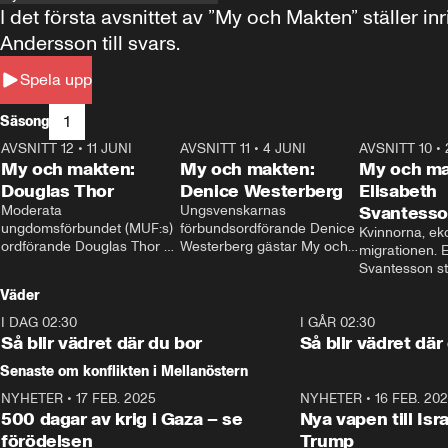
I det första avsnittet av ”My och Makten” ställe
Andersson till svars.
Spela upp
1
Säsong
AVSNITT 12
•
11 JUNI
26:27
AVSNITT 11
•
4 JUNI
23:40
AVSNITT 10
•
My och makten:
My och makten:
My och ma
Douglas Thor
Denice Westerberg
Elisabeth
Moderata 
Ungsvenskarnas 
Svantess
ungdomsförbundet (MUF:s) 
förbundsordförande Denice 
Kvinnorna, ek
ordförande Douglas Thor 
Westerberg gästar My och 
migrationen. E
gästar My och makten. I 
makten. I avsnittet 
Svantesson stäl
avsnittet diskuteras 
diskuteras migrationsfrågan 
när finansmini
Väder
tonårsutvisningarna och hur 
och hur SD ska locka 
Moderaterna ska locka 
kvinnliga väljare. 
I DAG 02:30
1:06
I GÅR 02:30
väljare till valet i höst. 
Så blir vädret där du bor
Så blir vädret där
Senaste om konflikten i Mellanöstern
NYHETER
•
17 FEB. 2025
0:45
NYHETER
•
16 FEB. 20
500 dagar av krig i Gaza – se
Nya vapen till Isr
förödelsen
Trump