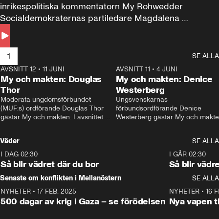
inrikespolitiska kommentatorn My Rohwedder 
Socialdemokraternas partiledare Magdalena 
Andersson till svars.
1
SE ALLA
AVSNITT 12
•
11 JUNI
26:27
AVSNITT 11
•
4 JUNI
2
My och makten: Douglas
My och makten: Denice
Thor
Westerberg
Moderata ungdomsförbundet 
Ungsvenskarnas 
(MUF:s) ordförande Douglas Thor 
förbundsordförande Denice 
gästar My och makten. I avsnittet 
Westerberg gästar My och makten.
diskuteras tonårsutvisningarna och 
avsnittet diskuteras migrationsfrå
hur Moderaterna ska locka väljare till 
och hur SD ska locka kvinnliga 
Väder
SE ALLA
valet i höst. 
väljare. 
I DAG 02:30
1:06
I GÅR 02:30
Så blir vädret där du bor
Så blir vädr
Senaste om konflikten i Mellanöstern
SE ALLA
NYHETER
•
17 FEB. 2025
0:45
NYHETER
•
16 F
500 dagar av krig i Gaza – se förödelsen
Nya vapen ti