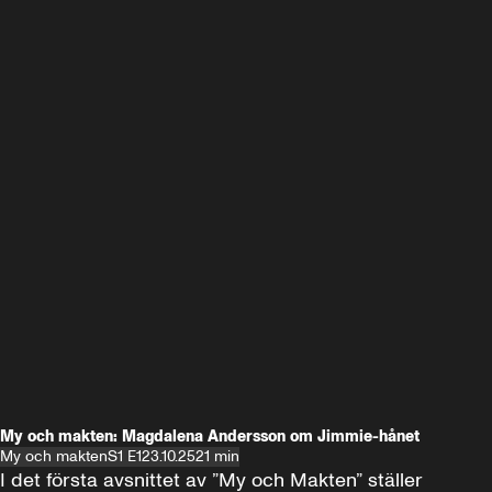
My och makten: Magdalena Andersson om Jimmie-hånet
My och makten
S1 E1
23.10.25
21 min
I det första avsnittet av ”My och Makten” ställer 