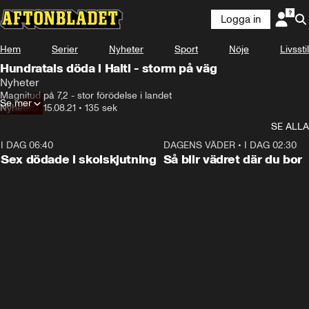
Logga in
Hem
Serier
Nyheter
Sport
Nöje
Livsstil
Hundratals döda i Haiti - storm på väg
Nyheter
Magnitud på 7,2 - stor förödelse i landet
Se mer
Nyheter
•
15.08.21
•
135 sek
SE ALLA
I DAG 06:40
0:47
DAGENS VÄDER
•
I DAG 02:30
Sex dödade i skolskjutning
Så blir vädret där du bor