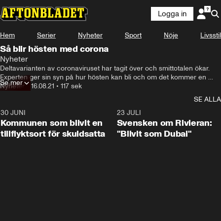
Logga in
Hem
Serier
Nyheter
Sport
Nöje
Livsstil
Så blir hösten med corona
Nyheter
Deltavarianten av coronaviruset har tagit över och smittotalen ökar. 
Experten ger sin syn på hur hösten kan bli och om det kommer en 
Se mer
fjärde våg. Med hjälp av vacciner kommer den fjärde vågen av covid-
Nyheter
•
16.08.21
•
117 sek
19 att se annorlunda ut än tidigare.
SE ALLA
30 JUNI
1:24
23 JULI
Kommunen som blivit en
Svensken om Rivieran:
tillflyktsort för skuldsatta
"Blivit som Dubai"