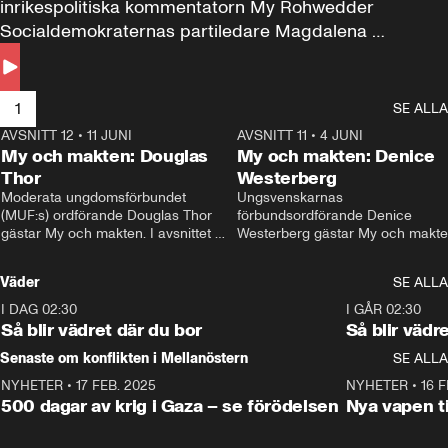
inrikespolitiska kommentatorn My Rohwedder 
Socialdemokraternas partiledare Magdalena 
Andersson till svars.
1
SE ALLA
AVSNITT 12
•
11 JUNI
26:27
AVSNITT 11
•
4 JUNI
2
My och makten: Douglas
My och makten: Denice
Thor
Westerberg
Moderata ungdomsförbundet 
Ungsvenskarnas 
(MUF:s) ordförande Douglas Thor 
förbundsordförande Denice 
gästar My och makten. I avsnittet 
Westerberg gästar My och makten.
diskuteras tonårsutvisningarna och 
avsnittet diskuteras migrationsfrå
hur Moderaterna ska locka väljare till 
och hur SD ska locka kvinnliga 
Väder
SE ALLA
valet i höst. 
väljare. 
I DAG 02:30
1:06
I GÅR 02:30
Så blir vädret där du bor
Så blir vädr
Senaste om konflikten i Mellanöstern
SE ALLA
NYHETER
•
17 FEB. 2025
0:45
NYHETER
•
16 F
500 dagar av krig i Gaza – se förödelsen
Nya vapen ti