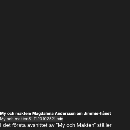
My och makten: Magdalena Andersson om Jimmie-hånet
My och makten
S1 E1
23.10.25
21 min
I det första avsnittet av ”My och Makten” ställer 