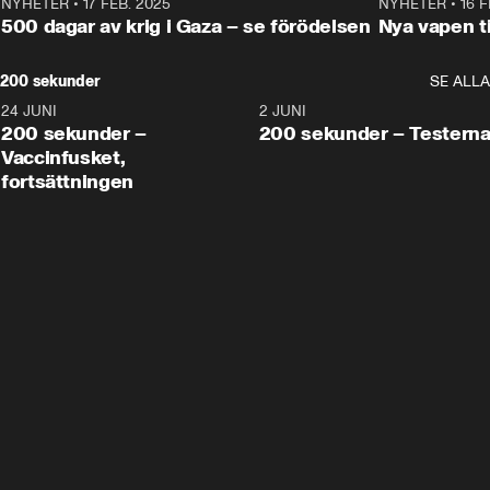
NYHETER
•
17 FEB. 2025
0:45
NYHETER
•
16 F
500 dagar av krig i Gaza – se förödelsen
Nya vapen ti
200 sekunder
SE ALLA
24 JUNI
5:00
2 JUNI
200 sekunder –
200 sekunder – Testern
Vaccinfusket,
fortsättningen