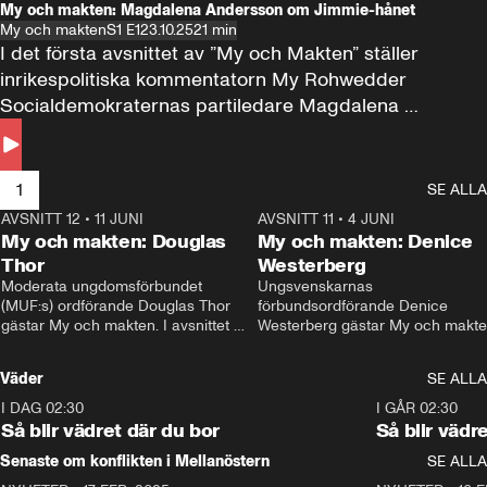
My och makten: Magdalena Andersson om Jimmie-hånet
My och makten
S1 E1
23.10.25
21 min
I det första avsnittet av ”My och Makten” ställer 
inrikespolitiska kommentatorn My Rohwedder 
Socialdemokraternas partiledare Magdalena 
Andersson till svars.
1
SE ALLA
AVSNITT 12
•
11 JUNI
26:27
AVSNITT 11
•
4 JUNI
2
My och makten: Douglas
My och makten: Denice
Thor
Westerberg
Moderata ungdomsförbundet 
Ungsvenskarnas 
(MUF:s) ordförande Douglas Thor 
förbundsordförande Denice 
gästar My och makten. I avsnittet 
Westerberg gästar My och makten.
diskuteras tonårsutvisningarna och 
avsnittet diskuteras migrationsfrå
hur Moderaterna ska locka väljare till 
och hur SD ska locka kvinnliga 
Väder
SE ALLA
valet i höst. 
väljare. 
I DAG 02:30
1:06
I GÅR 02:30
Så blir vädret där du bor
Så blir vädr
Senaste om konflikten i Mellanöstern
SE ALLA