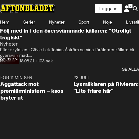
Logga in
Hem
Serier
Nyheter
Sport
Nöje
Livsstil
Följ med in i den översvämmade källaren: "Otroligt
tragiskt"
Nyheter
Efter skyfallen i Gävle fick Tobias Åström se sina föräldrars källare bli 
översvämmad.

Se mer
Nyheter
•
18.08.21
•
103 sek
Här vadar han runt i meterdjupt vatten.
SE ALLA
FÖR 11 MIN SEN
0:37
23 JULI
Äggattack mot
Lyxmäklaren på Rivieran:
premiärministern – kaos
"Lite friare här"
bryter ut