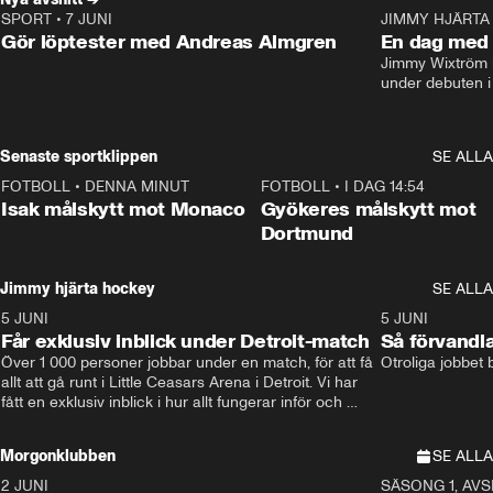
SPORT
•
7 JUNI
16:36
JIMMY HJÄRTA
Gör löptester med Andreas Almgren
En dag med 
Jimmy Wixtröm 
under debuten i
Senaste sportklippen
SE ALLA
FOTBOLL
•
DENNA MINUT
1:26
FOTBOLL
•
I DAG 14:54
Isak målskytt mot Monaco
Gyökeres målskytt mot
Dortmund
Jimmy hjärta hockey
SE ALLA
5 JUNI
11:14
5 JUNI
Får exklusiv inblick under Detroit-match
Så förvandl
Över 1 000 personer jobbar under en match, för att få 
Otroliga jobbet
allt att gå runt i Little Ceasars Arena i Detroit. Vi har 
fått en exklusiv inblick i hur allt fungerar inför och 
under match i världens bästa hockeyliga
Morgonklubben
SE ALLA
2 JUNI
SÄSONG 1, AVSN