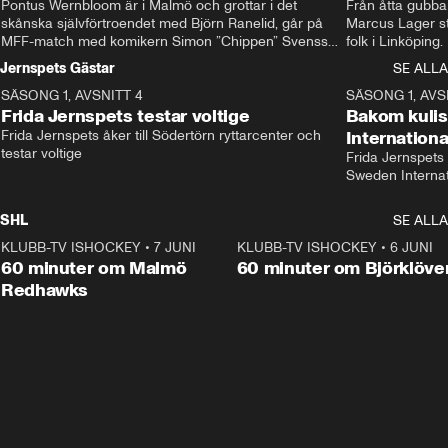
Pontus Wernbloom är i Malmö och grottar i det 
Från åtta gubbar 
skånska självförtroendet med Björn Ranelid, går på 
Marcus Lager sta
MFF-match med komikern Simon ”Chippen” Svensson 
folk i Linköping
och hjälper skadade stjärnbacken Pontus Jansson 
och Wernbloom kl
Jernspets Gästar
SE ALLA
hem. 
SÄSONG 1, AVSNITT 4
13:37
SÄSONG 1, AVS
Frida Jernspets testar voltige
Bakom kuli
Frida Jernspets åker till Södertörn ryttarcenter och 
Internation
testar voltige
Frida Jernspets 
Sweden Interna
SHL
SE ALLA
KLUBB-TV ISHOCKEY
•
7 JUNI
1:02:53
KLUBB-TV ISHOCKEY
•
6 JUNI
1:0
Plus
60 minuter om Malmö
60 minuter om Björklöve
Redhawks