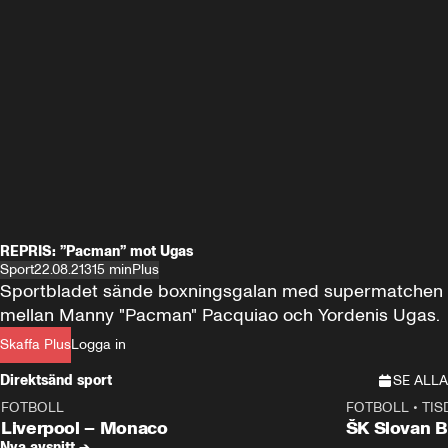
REPRIS: ”Pacman” mot Ugas
Sport
22.08.21
315 min
Plus
Sportbladet sände boxningsgalan med supermatchen 
mellan Manny "Pacman" Pacquiao och Yordenis Ugas.
Skaffa Plus
Logga in
Direktsänd sport
SE ALLA
FOTBOLL
FOTBOLL
•
TIS
LIVE
Plus
Plus
Liverpool – Monaco
ŠK Slovan Br
Nya avsnitt →