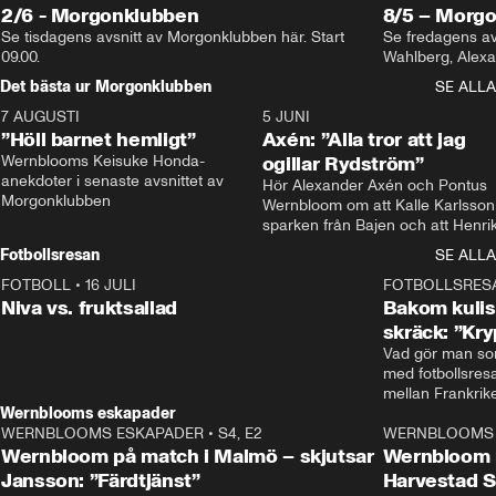
2/6 - Morgonklubben
8/5 – Morg
Se tisdagens avsnitt av Morgonklubben här. Start 
Se fredagens av
09.00. 
Det bästa ur Morgonklubben
SE ALLA
7 AUGUSTI
1:14
5 JUNI
”Höll barnet hemligt”
Axén: ”Alla tror att jag
Wernblooms Keisuke Honda-
ogillar Rydström”
anekdoter i senaste avsnittet av 
Hör Alexander Axén och Pontus 
Morgonklubben
Wernbloom om att Kalle Karlsson 
sparken från Bajen och att Henrik
Rydström tar över
Fotbollsresan
SE ALLA
FOTBOLL
•
16 JULI
0:44
FOTBOLLSRES
Niva vs. fruktsallad
Bakom kulis
skräck: ”Kry
Vad gör man som
med fotbollsres
Wernblooms eskapader
WERNBLOOMS ESKAPADER
•
S4, E2
38:23
WERNBLOOMS 
Wernbloom på match i Malmö – skjutsar
Wernbloom 
Jansson: ”Färdtjänst”
Harvestad 