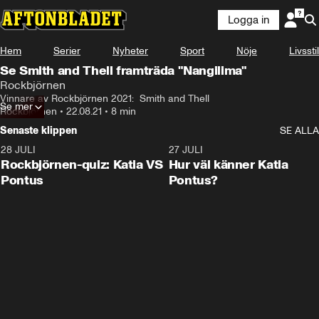
Logga in
Hem
Serier
Nyheter
Sport
Nöje
Livsstil
Se Smith and Thell framträda "Nangilima"
Rockbjörnen
Vinnare av Rockbjörnen 2021:  Smith and Thell
Se mer
Rockbjörnen
•
22.08.21
•
8 min
Senaste klippen
SE ALLA
28 JULI
0:15
27 JULI
Rockbjörnen-quiz: Katia VS
Hur väl känner Katia
Pontus
Pontus?