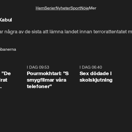
Hem
Serier
Nyheter
Sport
Nöje
Mer
Livsstil
Kabul
några av de sista att lämna landet innan terrorattentatet mo
libanerna
1:54
I DAG 09:53
1:36
I DAG 06:40
0:4
: ”De
Pourmokhtari: ”S
Sex dödade i
irat
smygfilmar våra
skolskjutning
telefoner”
ns”