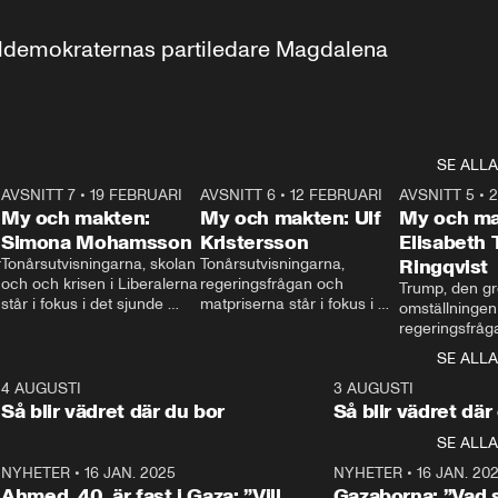
aldemokraternas partiledare Magdalena 
SE ALLA
7
AVSNITT 7
•
19 FEBRUARI
24:30
AVSNITT 6
•
12 FEBRUARI
27:30
AVSNITT 5
•
My och makten:
My och makten: Ulf
My och ma
Simona Mohamsson
Kristersson
Elisabeth
 
Tonårsutvisningarna, skolan 
Tonårsutvisningarna, 
Ringqvist
och och krisen i Liberalerna 
regeringsfrågan och 
Trump, den gr
står i fokus i det sjunde 
matpriserna står i fokus i 
omställningen
avsnittet av ”My och 
det sjätte avsnittet av ”My 
regeringsfråga
makten”. Se när 
och makten”. Se när 
centrum i det 
SE ALLA
Aftonbladets inrikespolitiska 
Aftonbladets inrikespolitiska 
avsnittet av ”
kommentator My 
kommentator My 
6
4 AUGUSTI
1:06
3 AUGUSTI
Makten”. Se nä
Rohwedder ställer 
Rohwedder ställer 
Så blir vädret där du bor
Så blir vädret där
Aftonbladets in
utbildnings- och 
statsminister Ulf Kristersson 
kommentator 
SE ALLA
integrationsminister Simona 
till svars.
Rohwedder stäl
Mohamsson till svars.
Centerpartiets
2
NYHETER
•
16 JAN. 2025
1:01
NYHETER
•
16 JAN. 20
Thand Ring till
Ahmed, 40, är fast i Gaza: ”Vill
Gazaborna: ”Vad s