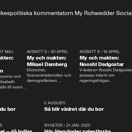
r inrikespolitiska kommentatorn My Rohwedder Soci
27 MAJ
3:51
AVSNITT 9
•
30 APRIL
24:00
AVSNITT 8
•
16 APRIL
25:1
kten:
My och makten:
My och makten:
Mikael Damberg
Nooshi Dadgostar
on
Ekonomin, 
V-ledaren Nooshi Dadgostar
finansministerrollen och 
pressas internt om 
onomin och 
demografikrisen. 
regeringsfrågan.

lisabeth 
Oppositionen ställs till svars 
I Aftonbladets 
ls till svars 
när Socialdemokraternas 
partiledarutfrågning ”My 
stern gästar 
Mikael Damberg gästar My 
och Makten” sätter hon ner 
My och Makten. 
och Makten. 
foten mot kritikerna:

1:06
5 AUGUSTI
1:0
– Vi ställer upp i val. Ska vi 
 du bor
Så blir vädret där du bor
vara med så sitter vi förstås 
25
1:22
NYHETER
•
21 JAN. 2025
0:5
ael – då hyllas
Här återvänder palestinska