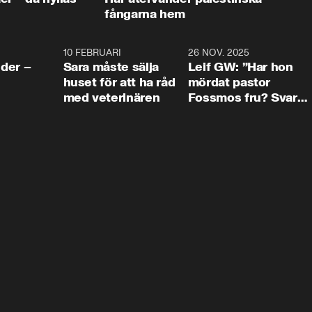
fångarna hem
4:24
10 FEBRUARI
4:13
26 NOV. 2025
8:1
der –
Sara måste sälja
Leif GW: ”Har hon
huset för att ha råd
mördat pastor
med veterinären
Fossmos fru? Svar
nej.”