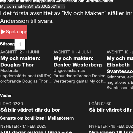
My och makten: Magdalena Andersson om Jimmie-hånet
My och makten
S1 E1
23.10.25
21 min
I det första avsnittet av ”My och Makten” ställe
Andersson till svars.
Spela upp
1
Säsong
AVSNITT 12
•
11 JUNI
26:27
AVSNITT 11
•
4 JUNI
23:40
AVSNITT 10
•
My och makten:
My och makten:
My och ma
Douglas Thor
Denice Westerberg
Elisabeth
Moderata 
Ungsvenskarnas 
Svantess
ungdomsförbundet (MUF:s) 
förbundsordförande Denice 
Kvinnorna, ek
ordförande Douglas Thor 
Westerberg gästar My och 
migrationen. E
gästar My och makten. I 
makten. I avsnittet 
Svantesson stäl
avsnittet diskuteras 
diskuteras migrationsfrågan 
när finansmini
Väder
tonårsutvisningarna och hur 
och hur SD ska locka 
Moderaterna ska locka 
kvinnliga väljare. 
I DAG 02:30
1:06
I GÅR 02:30
väljare till valet i höst. 
Så blir vädret där du bor
Så blir vädret där
Senaste om konflikten i Mellanöstern
NYHETER
•
17 FEB. 2025
0:45
NYHETER
•
16 FEB. 20
500 dagar av krig i Gaza – se
Nya vapen till Isr