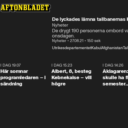
De lyckades lämna talibanernas 
Nyheter
De drygt 190 personerna ombord var 
onsdagen.
Nyheter
•
27.08.21
•
150 sek
Utrikesdepartementet
Kabul
Afghanistan
Ta
I DAG 19:07
0:45
I DAG 15:23
0:54
I DAG 14:26
Här somnar
Albert, 8, besteg
Åklagaren
programledaren – i
Kebnekaise – vill
skulle ha f
sändning
högre
semester
tillsamma