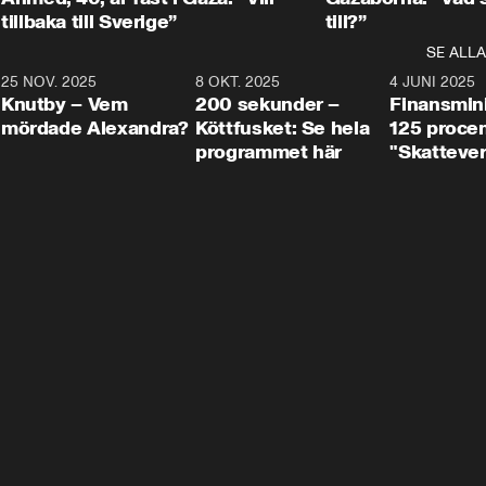
tillbaka till Sverige”
till?”
SE ALLA
3
25 NOV. 2025
31:05
8 OKT. 2025
4:29
4 JUNI 2025
Knutby – Vem
200 sekunder –
Finansmin
mördade Alexandra?
Köttfusket: Se hela
125 procent
programmet här
"Skattever
viktig uppg