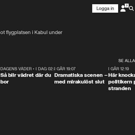
Logga in
t flygplatsen i Kabul under 
SE ALLA
7
DAGENS VÄDER
•
I DAG 02:30
1:06
I GÅR 19:07
0:42
I GÅR 12:19
Så blir vädret där du
Dramatiska scenen –
Här knock
bor
med mirakulöst slut
politikern 
stranden