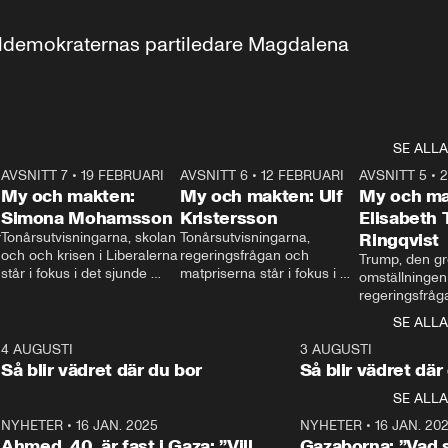
aldemokraternas partiledare Magdalena 
SE ALLA
7
AVSNITT 7
•
19 FEBRUARI
24:30
AVSNITT 6
•
12 FEBRUARI
27:30
AVSNITT 5
•
My och makten:
My och makten: Ulf
My och ma
Simona Mohamsson
Kristersson
Elisabeth
 
Tonårsutvisningarna, skolan 
Tonårsutvisningarna, 
Ringqvist
och och krisen i Liberalerna 
regeringsfrågan och 
Trump, den gr
står i fokus i det sjunde 
matpriserna står i fokus i 
omställningen
avsnittet av ”My och 
det sjätte avsnittet av ”My 
regeringsfråga
makten”. Se när 
och makten”. Se när 
centrum i det 
SE ALLA
Aftonbladets inrikespolitiska 
Aftonbladets inrikespolitiska 
avsnittet av ”
kommentator My 
kommentator My 
6
4 AUGUSTI
1:06
3 AUGUSTI
Makten”. Se nä
Rohwedder ställer 
Rohwedder ställer 
Så blir vädret där du bor
Så blir vädret där
Aftonbladets in
utbildnings- och 
statsminister Ulf Kristersson 
kommentator 
SE ALLA
integrationsminister Simona 
till svars.
Rohwedder stäl
Mohamsson till svars.
Centerpartiets
2
NYHETER
•
16 JAN. 2025
1:01
NYHETER
•
16 JAN. 20
Thand Ring till
Ahmed, 40, är fast i Gaza: ”Vill
Gazaborna: ”Vad s