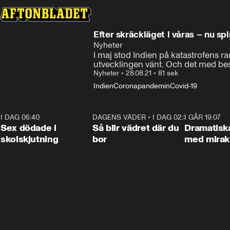
Efter skräckläget i våras – nu spi
Nyheter
I maj stod Indien på katastrofens r
utvecklingen vänt. Och det med be
Nyheter
•
28.08.21
•
81 sek
Indien
Coronapandemin
Covid-19
I DAG 06:40
0:47
DAGENS VÄDER
•
I DAG 02:30
1:06
I GÅR 19:07
Sex dödade i
Så blir vädret där du
Dramatisk
skolskjutning
bor
med miraku