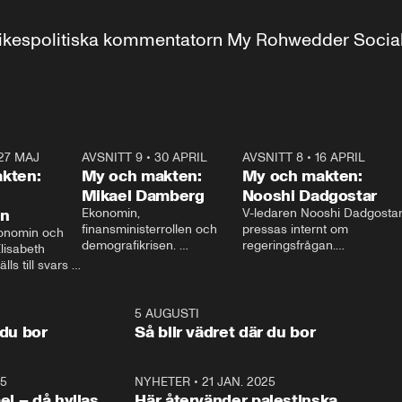
r inrikespolitiska kommentatorn My Rohwedder Soci
27 MAJ
3:51
AVSNITT 9
•
30 APRIL
24:00
AVSNITT 8
•
16 APRIL
25:1
kten:
My och makten:
My och makten:
Mikael Damberg
Nooshi Dadgostar
on
Ekonomin, 
V-ledaren Nooshi Dadgostar
finansministerrollen och 
pressas internt om 
onomin och 
demografikrisen. 
regeringsfrågan.

lisabeth 
Oppositionen ställs till svars 
I Aftonbladets 
ls till svars 
när Socialdemokraternas 
partiledarutfrågning ”My 
stern gästar 
Mikael Damberg gästar My 
och Makten” sätter hon ner 
My och Makten. 
och Makten. 
foten mot kritikerna:

1:06
5 AUGUSTI
1:0
– Vi ställer upp i val. Ska vi 
 du bor
Så blir vädret där du bor
vara med så sitter vi förstås 
25
1:22
NYHETER
•
21 JAN. 2025
0:5
ael – då hyllas
Här återvänder palestinska