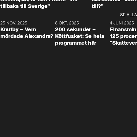
tillbaka till Sverige”
till?”
SE ALLA
3
25 NOV. 2025
31:05
8 OKT. 2025
4:29
4 JUNI 2025
Knutby – Vem
200 sekunder –
Finansmin
mördade Alexandra?
Köttfusket: Se hela
125 procent
programmet här
"Skattever
viktig uppg