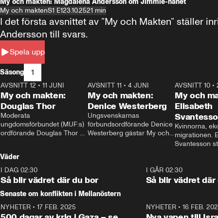
My och makten: Magdalena Andersson om Jimmie-hånet
My och makten
S1 E1
23.10.25
21 min
I det första avsnittet av ”My och Makten” ställe
Andersson till svars.
Spela upp
1
Säsong
AVSNITT 12
•
11 JUNI
26:27
AVSNITT 11
•
4 JUNI
23:40
AVSNITT 10
•
My och makten:
My och makten:
My och ma
Douglas Thor
Denice Westerberg
Elisabeth
Moderata 
Ungsvenskarnas 
Svantess
ungdomsförbundet (MUF:s) 
förbundsordförande Denice 
Kvinnorna, ek
ordförande Douglas Thor 
Westerberg gästar My och 
migrationen. E
gästar My och makten. I 
makten. I avsnittet 
Svantesson stäl
avsnittet diskuteras 
diskuteras migrationsfrågan 
när finansmini
Väder
tonårsutvisningarna och hur 
och hur SD ska locka 
Moderaterna ska locka 
kvinnliga väljare. 
I DAG 02:30
1:06
I GÅR 02:30
väljare till valet i höst. 
Så blir vädret där du bor
Så blir vädret där
Senaste om konflikten i Mellanöstern
NYHETER
•
17 FEB. 2025
0:45
NYHETER
•
16 FEB. 20
500 dagar av krig i Gaza – se
Nya vapen till Isr