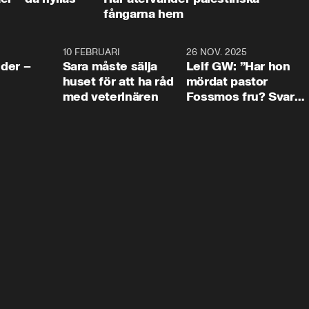
fångarna hem
4:24
10 FEBRUARI
4:13
26 NOV. 2025
8:1
der –
Sara måste sälja
Leif GW: ”Har hon
huset för att ha råd
mördat pastor
med veterinären
Fossmos fru? Svar
nej.”