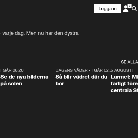
Logga in
– varje dag. Men nu har den dystra 
SE ALLA
6
I GÅR 08:20
0:31
DAGENS VÄDER
•
I GÅR 02:30
1:06
5 AUGUSTI
Se de nya bilderna
Så blir vädret där du
Larmet: M
på solen
bor
farligt för
centrala 