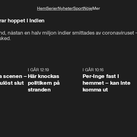
Hem
Serier
Nyheter
Sport
Nöje
Mer
Livsstil
rar hoppet i Indien
and, nästan en halv miljon indier smittades av coronaviruset 
sked.
0:42
I GÅR 12:19
0:45
I GÅR 10:16
1:2
a scenen –
Här knockas
Per-Inge fast i
löst slut
politikern på
hemmet – kan inte
stranden
komma ut