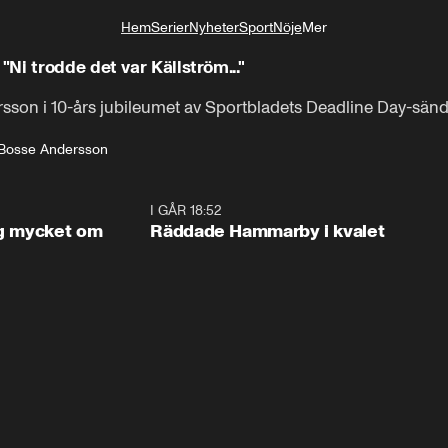
Hem
Serier
Nyheter
Sport
Nöje
Mer
Livsstil
Ni trodde det var Källström..."
sson i 10-års jubileumet av Sportbladets Deadline Day-sän
Bosse Andersson
1:56
I GÅR 18:52
2:1
og mycket om
Räddade Hammarby i kvalet