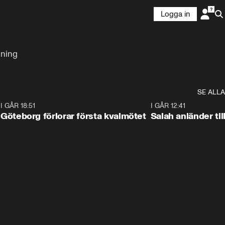
Logga in
dning
SE ALLA
7
I GÅR 18:51
2:17
I GÅR 12:41
Göteborg förlorar första kvalmötet
Salah anländer ti