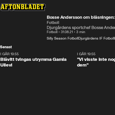
Bosse Andersson om blåsningen: "
Fotboll
Djurgårdens sportchef Bosse Ander
Fotboll
•
31.08.21
•
3 min
Silly Season Fotboll
Djurgårdens IF Fotboll
Senast
I GÅR 19:55
0:29
I GÅR 19:55
Blåvitt tvingas utrymma Gamla
”Vi visste inte n
Ullevi
dem”