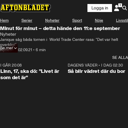
Logga in
Hem
Serier
Nyheter
Sport
Nöje
Livsstil
Minut för minut – detta hände den 11:e september
Nyheter
Janique såg båda tornen i  World Trade Center rasa: "Det var helt 
overkligt"
Se mer
Nyheter
•
02.09.21
•
6 min
SE ALLA
I GÅR 20:08
4:36
DAGENS VÄDER
•
I DAG 02:30
Linn, 17, ska dö: ”Livet är
Så blir vädret där du bor
som det är”