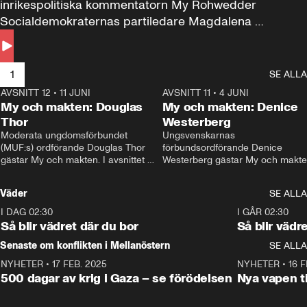
inrikespolitiska kommentatorn My Rohwedder 
Socialdemokraternas partiledare Magdalena 
Andersson till svars.
1
SE ALLA
AVSNITT 12
•
11 JUNI
26:27
AVSNITT 11
•
4 JUNI
2
My och makten: Douglas
My och makten: Denice
Thor
Westerberg
Moderata ungdomsförbundet 
Ungsvenskarnas 
(MUF:s) ordförande Douglas Thor 
förbundsordförande Denice 
gästar My och makten. I avsnittet 
Westerberg gästar My och makten.
diskuteras tonårsutvisningarna och 
avsnittet diskuteras migrationsfrå
hur Moderaterna ska locka väljare till 
och hur SD ska locka kvinnliga 
Väder
SE ALLA
valet i höst. 
väljare. 
I DAG 02:30
1:06
I GÅR 02:30
Så blir vädret där du bor
Så blir vädr
Senaste om konflikten i Mellanöstern
SE ALLA
NYHETER
•
17 FEB. 2025
0:45
NYHETER
•
16 F
500 dagar av krig i Gaza – se förödelsen
Nya vapen ti