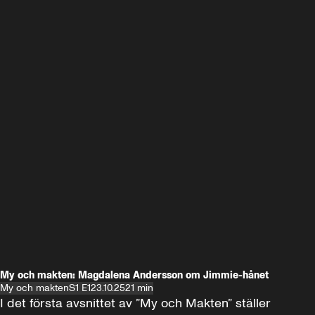
My och makten: Magdalena Andersson om Jimmie-hånet
My och makten
S1 E1
23.10.25
21 min
I det första avsnittet av ”My och Makten” ställer 