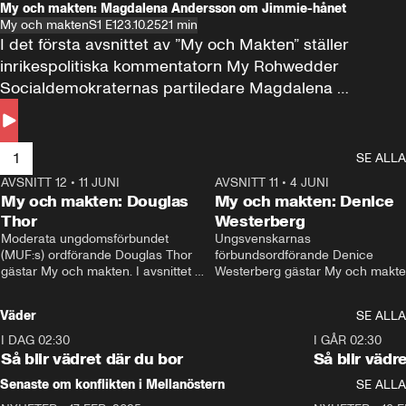
My och makten: Magdalena Andersson om Jimmie-hånet
My och makten
S1 E1
23.10.25
21 min
I det första avsnittet av ”My och Makten” ställer 
inrikespolitiska kommentatorn My Rohwedder 
Socialdemokraternas partiledare Magdalena 
Andersson till svars.
1
SE ALLA
AVSNITT 12
•
11 JUNI
26:27
AVSNITT 11
•
4 JUNI
2
My och makten: Douglas
My och makten: Denice
Thor
Westerberg
Moderata ungdomsförbundet 
Ungsvenskarnas 
(MUF:s) ordförande Douglas Thor 
förbundsordförande Denice 
gästar My och makten. I avsnittet 
Westerberg gästar My och makten.
diskuteras tonårsutvisningarna och 
avsnittet diskuteras migrationsfrå
hur Moderaterna ska locka väljare till 
och hur SD ska locka kvinnliga 
Väder
SE ALLA
valet i höst. 
väljare. 
I DAG 02:30
1:06
I GÅR 02:30
Så blir vädret där du bor
Så blir vädr
Senaste om konflikten i Mellanöstern
SE ALLA