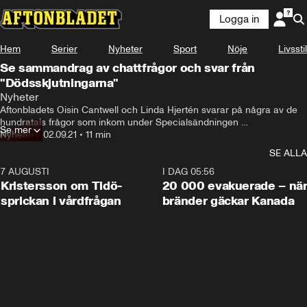
Logga in
Hem
Serier
Nyheter
Sport
Nöje
Livsstil
Se sammandrag av chattfrågor och svar från
"Dödsskjutningarna"
Nyheter
Aftonbladets Oisin Cantwell och Linda Hjertén svarar på några av de 
hundratals frågor som inkom under Specialsändningen 
Se mer
"Dödsskjutningarna".
Nyheter
•
02.09.21
•
11 min
SE ALLA
7 AUGUSTI
0:42
I DAG 05:56
Kristersson om Tidö-
20 000 evakuerade – nä
sprickan i vårdfrågan
bränder gäckar Kanada