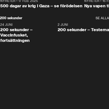
NYHETER
•
17 FEB. 2025
0:45
NYHETER
•
16 F
500 dagar av krig i Gaza – se förödelsen
Nya vapen ti
200 sekunder
SE ALLA
24 JUNI
5:00
2 JUNI
200 sekunder –
200 sekunder – Testern
Vaccinfusket,
fortsättningen