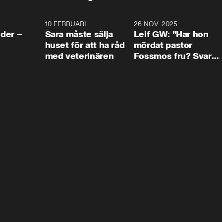
4:24
10 FEBRUARI
4:13
26 NOV. 2025
8:1
der –
Sara måste sälja
Leif GW: ”Har hon
huset för att ha råd
mördat pastor
med veterinären
Fossmos fru? Svar
nej.”