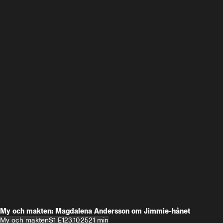
My och makten: Magdalena Andersson om Jimmie-hånet
My och makten
S1 E1
23.10.25
21 min