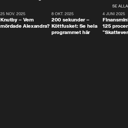
SE ALLA
3
25 NOV. 2025
31:05
8 OKT. 2025
4:29
4 JUNI 2025
Knutby – Vem
200 sekunder –
Finansmin
mördade Alexandra?
Köttfusket: Se hela
125 procent
programmet här
"Skattever
viktig uppg