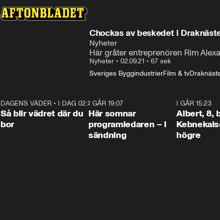
Nyheter
Här gråter entreprenören Rim Alexan
Nyheter
•
02.09.21
•
67 sek
Sveriges Byggindustrier
Film & tv
Draknäst
DAGENS VÄDER
•
I DAG 02:30
1:06
I GÅR 19:07
0:45
I GÅR 15:23
Så blir vädret där du
Här somnar
Albert, 8,
bor
programledaren – i
Kebnekaise
sändning
högre