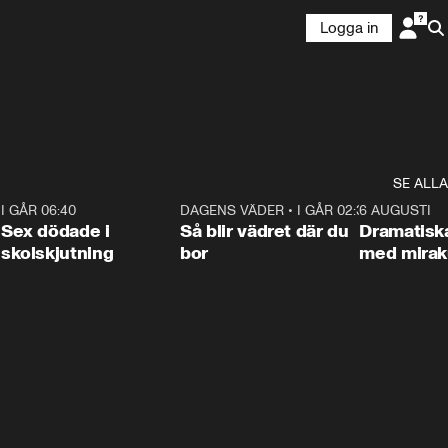
Logga in
SE ALLA
6
I GÅR 06:40
0:47
DAGENS VÄDER
•
I GÅR 02:30
1:06
6 AUGUSTI
Sex dödade i
Så blir vädret där du
Dramatisk
skolskjutning
bor
med miraku