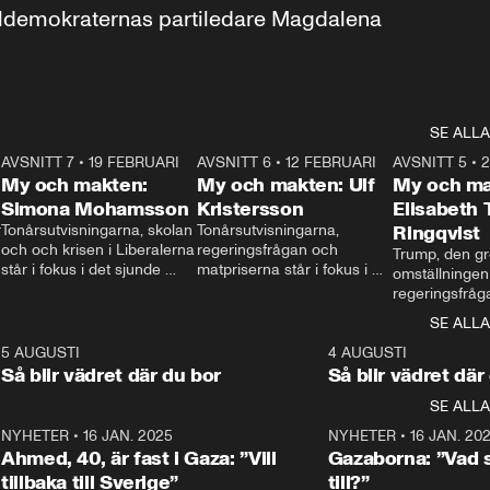
aldemokraternas partiledare Magdalena 
SE ALLA
7
AVSNITT 7
•
19 FEBRUARI
24:30
AVSNITT 6
•
12 FEBRUARI
27:30
AVSNITT 5
•
My och makten:
My och makten: Ulf
My och ma
Simona Mohamsson
Kristersson
Elisabeth
 
Tonårsutvisningarna, skolan 
Tonårsutvisningarna, 
Ringqvist
och och krisen i Liberalerna 
regeringsfrågan och 
Trump, den gr
står i fokus i det sjunde 
matpriserna står i fokus i 
omställningen
avsnittet av ”My och 
det sjätte avsnittet av ”My 
regeringsfråga
makten”. Se när 
och makten”. Se när 
centrum i det 
SE ALLA
Aftonbladets inrikespolitiska 
Aftonbladets inrikespolitiska 
avsnittet av ”
kommentator My 
kommentator My 
6
5 AUGUSTI
1:06
4 AUGUSTI
Makten”. Se nä
Rohwedder ställer 
Rohwedder ställer 
Så blir vädret där du bor
Så blir vädret där
Aftonbladets in
utbildnings- och 
statsminister Ulf Kristersson 
kommentator 
SE ALLA
integrationsminister Simona 
till svars.
Rohwedder stäl
Mohamsson till svars.
Centerpartiets
2
NYHETER
•
16 JAN. 2025
1:01
NYHETER
•
16 JAN. 20
Thand Ring till
Ahmed, 40, är fast i Gaza: ”Vill
Gazaborna: ”Vad s
tillbaka till Sverige”
till?”