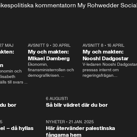
r inrikespolitiska kommentatorn My Rohwedder Soci
27 MAJ
3:51
AVSNITT 9
•
30 APRIL
24:00
AVSNITT 8
•
16 APRIL
25:1
kten:
My och makten:
My och makten:
Mikael Damberg
Nooshi Dadgostar
on
Ekonomin, 
V-ledaren Nooshi Dadgostar
finansministerrollen och 
pressas internt om 
onomin och 
demografikrisen. 
regeringsfrågan.

lisabeth 
Oppositionen ställs till svars 
I Aftonbladets 
ls till svars 
när Socialdemokraternas 
partiledarutfrågning ”My 
stern gästar 
Mikael Damberg gästar My 
och Makten” sätter hon ner 
My och Makten. 
och Makten. 
foten mot kritikerna:

1:06
6 AUGUSTI
1:0
– Vi ställer upp i val. Ska vi 
 du bor
Så blir vädret där du bor
vara med så sitter vi förstås 
25
1:22
NYHETER
•
21 JAN. 2025
0:5
ael – då hyllas
Här återvänder palestinska
fångarna hem