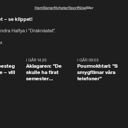
Hem
Serier
Nyheter
Sport
Nöje
Mer
Livsstil
Chockas av beskedet i Draknästet – se klippet!
dra Halfya i "Draknästet".
et
0:54
I GÅR 14:26
1:54
I GÅR 09:53
1:3
 besteg
Åklagaren: ”De
Pourmokhtari: ”S
 – vill
skulle ha firat
smygfilmar våra
semester
telefoner”
tillsammans”