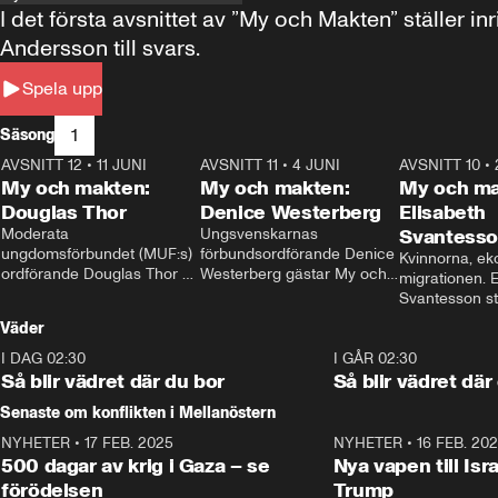
I det första avsnittet av ”My och Makten” ställe
Andersson till svars.
Spela upp
1
Säsong
AVSNITT 12
•
11 JUNI
26:27
AVSNITT 11
•
4 JUNI
23:40
AVSNITT 10
•
My och makten:
My och makten:
My och ma
Douglas Thor
Denice Westerberg
Elisabeth
Moderata 
Ungsvenskarnas 
Svantess
ungdomsförbundet (MUF:s) 
förbundsordförande Denice 
Kvinnorna, ek
ordförande Douglas Thor 
Westerberg gästar My och 
migrationen. E
gästar My och makten. I 
makten. I avsnittet 
Svantesson stäl
avsnittet diskuteras 
diskuteras migrationsfrågan 
när finansmini
Väder
tonårsutvisningarna och hur 
och hur SD ska locka 
Moderaterna ska locka 
kvinnliga väljare. 
I DAG 02:30
1:06
I GÅR 02:30
väljare till valet i höst. 
Så blir vädret där du bor
Så blir vädret där
Senaste om konflikten i Mellanöstern
NYHETER
•
17 FEB. 2025
0:45
NYHETER
•
16 FEB. 20
500 dagar av krig i Gaza – se
Nya vapen till Isr
förödelsen
Trump