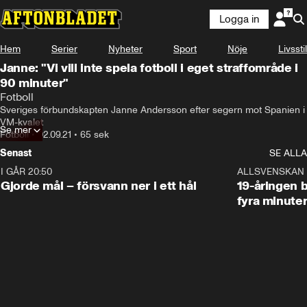
Logga in
Hem
Serier
Nyheter
Sport
Nöje
Livsstil
Janne: "Vi vill inte spela fotboll i eget straffområde i
90 minuter"
Fotboll
Sveriges förbundskapten Janne Andersson efter segern mot Spanien i 
VM-kvalet
Se mer
Fotboll
•
02.09.21
•
65 sek
Senast
SE ALLA
I GÅR 20:50
0:31
ALLSVENSKAN
Gjorde mål – försvann ner i ett hål
19-åringen b
fyra minute