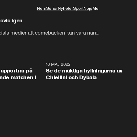
Hem
Serier
Nyheter
Sport
Nöje
Mer
Livsstil
movic igen
ociala medier att comebacken kan vara nära.
0:26
16 MAJ 2022
2:2
supportrar på
Se de mäktiga hyllningarna av
ande matchen i
Chiellini och Dybala