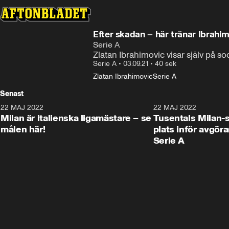
Efter skadan – här tränar Ibrahi
Serie A
Zlatan Ibrahimovic visar själv på s
Serie A
•
03.09.21
•
40 sek
Zlatan Ibrahimovic
Serie A
Senast
22 MAJ 2022
2:58
22 MAJ 2022
Milan är italienska ligamästare – se
Tusentals Milan-
målen här!
plats inför avgör
Serie A