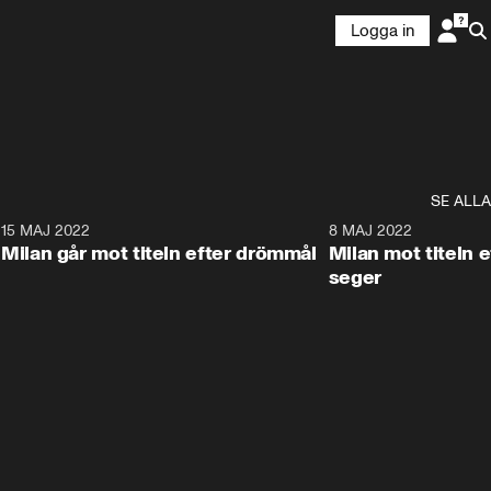
Logga in
SE ALLA
9
15 MAJ 2022
1:42
8 MAJ 2022
Milan går mot titeln efter drömmål
Milan mot titeln e
seger