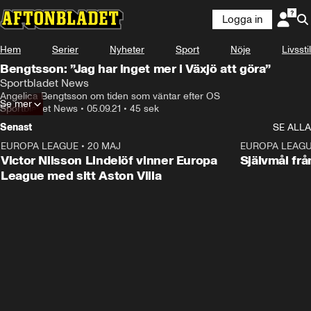
Logga in
Hem
Serier
Nyheter
Sport
Nöje
Livsstil
Bengtsson: ”Jag har inget mer i Växjö att göra”
Sportbladet News
Angelica Bengtsson om tiden som väntar efter OS
Se mer
Sportbladet News
•
05.09.21
•
45 sek
Senast
SE ALLA
EUROPA LEAGUE
•
20 MAJ
1:32
EUROPA LEAG
Victor Nilsson Lindelöf vinner Europa
Självmål frå
League med sitt Aston Villa