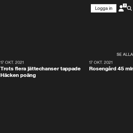
Logga in
SE ALLA
0
17 OKT. 2021
2:39
17 OKT. 2021
Trots flera jättechanser tappade
Rosengård 45 min
Häcken poäng