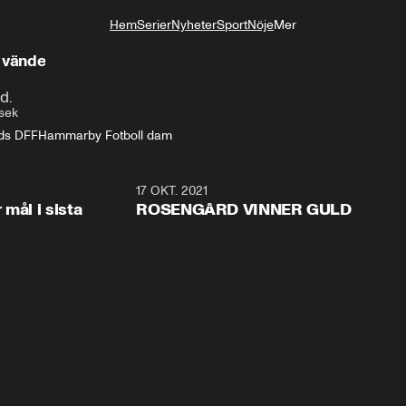
Hem
Serier
Nyheter
Sport
Nöje
Mer
Livsstil
 vände
d.
sek
ads DFF
Hammarby Fotboll dam
0:51
17 OKT. 2021
2:3
mål i sista
ROSENGÅRD VINNER GULD