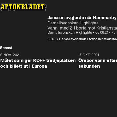
Jansson avgjorde när Hammarby
Damallsvenskan Highlights
Vann  med 2-1 borta mot Kristiansta
Damallsvenskan Highlights
•
05.09.21
•
73 
OBOS Damallsvenskan i fotboll
Kristianst
Senast
6 NOV. 2021
0:42
17 OKT. 2021
Målet som ger KDFF tredjeplatsen
Örebor vann efter 
och biljett ut i Europa
sekunden