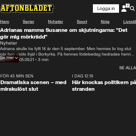
Logga in
Hem
Serier
Nyheter
Sport
Nöje
Livsstil
Adrianas mamma Susanne om skjutningarna: ”Det
gör mig mörkrädd”
Nyheter
Adriana skulle ha fyllt 14 år den 5 september. Men hennes liv tog slut 
när hon sköts ihjäl i Borkyrka. På hennes födelsedag hedrades hennes 
Se mer
minne med en dag mot våldet.
Nyheter
•
05.09.21
•
3 min
SE ALLA
FÖR 45 MIN SEN
0:42
I DAG 12:19
Dramatiska scenen – med
Här knockas politikern p
mirakulöst slut
stranden