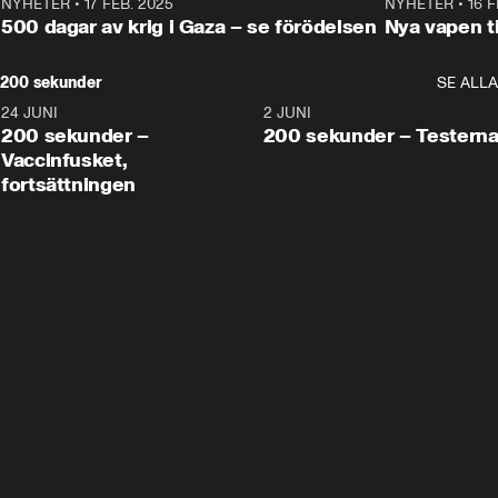
NYHETER
•
17 FEB. 2025
0:45
NYHETER
•
16 F
500 dagar av krig i Gaza – se förödelsen
Nya vapen ti
200 sekunder
SE ALLA
24 JUNI
5:00
2 JUNI
200 sekunder –
200 sekunder – Testern
Vaccinfusket,
fortsättningen