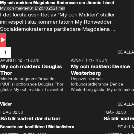
My och makten: Magdalena Andersson om Jimmie-hånet
My och makten
S1 E1
23.10.25
21 min
I det första avsnittet av ”My och Makten” ställer 
inrikespolitiska kommentatorn My Rohwedder 
Socialdemokraternas partiledare Magdalena 
Andersson till svars.
1
SE ALLA
AVSNITT 12
•
11 JUNI
26:27
AVSNITT 11
•
4 JUNI
2
My och makten: Douglas
My och makten: Denice
Thor
Westerberg
Moderata ungdomsförbundet 
Ungsvenskarnas 
(MUF:s) ordförande Douglas Thor 
förbundsordförande Denice 
gästar My och makten. I avsnittet 
Westerberg gästar My och makten.
diskuteras tonårsutvisningarna och 
avsnittet diskuteras migrationsfrå
hur Moderaterna ska locka väljare till 
och hur SD ska locka kvinnliga 
Väder
SE ALLA
valet i höst. 
väljare. 
I DAG 02:30
1:06
I GÅR 02:30
Så blir vädret där du bor
Så blir vädr
Senaste om konflikten i Mellanöstern
SE ALLA