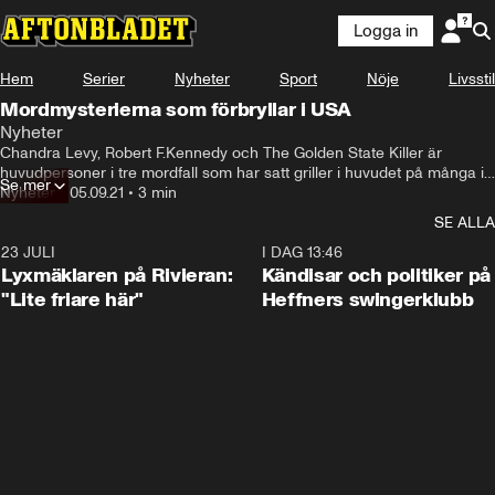
Logga in
Hem
Serier
Nyheter
Sport
Nöje
Livsstil
Mordmysterierna som förbryllar i USA
Nyheter
Chandra Levy, Robert F.Kennedy och The Golden State Killer är 
huvudpersoner i tre mordfall som har satt griller i huvudet på många i 
Se mer
USA.
Nyheter
•
05.09.21
•
3 min
SE ALLA
23 JULI
2:02
I DAG 13:46
Lyxmäklaren på Rivieran:
Kändisar och politiker på
"Lite friare här"
Heffners swingerklubb