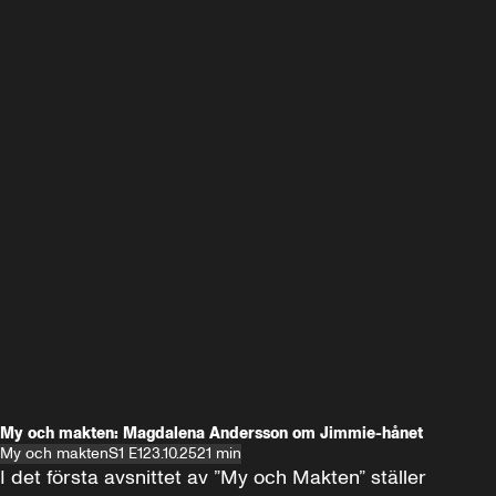
My och makten: Magdalena Andersson om Jimmie-hånet
My och makten
S1 E1
23.10.25
21 min
I det första avsnittet av ”My och Makten” ställer 