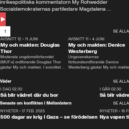
inrikespolitiska kommentatorn My Rohwedder 
Socialdemokraternas partiledare Magdalena 
Andersson till svars.
1
SE ALLA
AVSNITT 12
•
11 JUNI
26:27
AVSNITT 11
•
4 JUNI
2
My och makten: Douglas
My och makten: Denice
Thor
Westerberg
Moderata ungdomsförbundet 
Ungsvenskarnas 
(MUF:s) ordförande Douglas Thor 
förbundsordförande Denice 
gästar My och makten. I avsnittet 
Westerberg gästar My och makten.
diskuteras tonårsutvisningarna och 
avsnittet diskuteras migrationsfrå
hur Moderaterna ska locka väljare till 
och hur SD ska locka kvinnliga 
Väder
SE ALLA
valet i höst. 
väljare. 
I DAG 02:30
1:06
I GÅR 02:30
Så blir vädret där du bor
Så blir vädr
Senaste om konflikten i Mellanöstern
SE ALLA
NYHETER
•
17 FEB. 2025
0:45
NYHETER
•
16 F
500 dagar av krig i Gaza – se förödelsen
Nya vapen ti