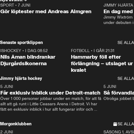
SPORT
•
7 JUNI
16:36
JIMMY HJÄRTA
Gör löptester med Andreas Almgren
En dag med 
Jimmy Wixtröm 
under debuten i
Senaste sportklippen
SE ALLA
ISHOCKEY
•
I DAG 08:52
1:08
FOTBOLL
•
I GÅR 21:31
Nils Åman blindrankar
Hammarby föll efter
Djurgårdsikonerna
förlängning – utslaget ur
kvalet
Jimmy hjärta hockey
SE ALLA
5 JUNI
11:14
5 JUNI
Får exklusiv inblick under Detroit-match
Så förvandl
Över 1 000 personer jobbar under en match, för att få 
Otroliga jobbet
allt att gå runt i Little Ceasars Arena i Detroit. Vi har 
fått en exklusiv inblick i hur allt fungerar inför och 
under match i världens bästa hockeyliga
Morgonklubben
SE ALLA
2 JUNI
SÄSONG 1, AVSN