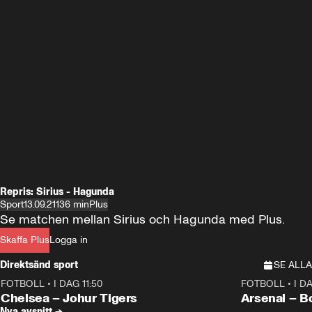
Repris: Sirius - Hagunda
Sport
13.09.21
136 min
Plus
Se matchen mellan Sirius och Hagunda med Plus.
Skaffa Plus
Logga in
Direktsänd sport
SE ALLA
FOTBOLL
•
I DAG 11:50
FOTBOLL
•
I D
Plus
Plus
Chelsea – Johur Tigers
Arsenal – B
Nya avsnitt →