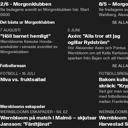
2/6 - Morgonklubben
8/5 – Morg
Se tisdagens avsnitt av Morgonklubben här. Start 
Se fredagens av
09.00. 
Det bästa ur Morgonklubben
SE ALLA
7 AUGUSTI
1:14
5 JUNI
”Höll barnet hemligt”
Axén: ”Alla tror att jag
Wernblooms Keisuke Honda-
ogillar Rydström”
anekdoter i senaste avsnittet av 
Hör Alexander Axén och Pontus 
Morgonklubben
Wernbloom om att Kalle Karlsson 
sparken från Bajen och att Henrik
Rydström tar över
Fotbollsresan
SE ALLA
FOTBOLL
•
16 JULI
0:44
FOTBOLLSRES
Niva vs. fruktsallad
Bakom kulis
skräck: ”Kry
Vad gör man som
med fotbollsres
Wernblooms eskapader
WERNBLOOMS ESKAPADER
•
S4, E2
38:23
WERNBLOOMS 
Wernbloom på match i Malmö – skjutsar
Wernbloom 
Jansson: ”Färdtjänst”
Harvestad 