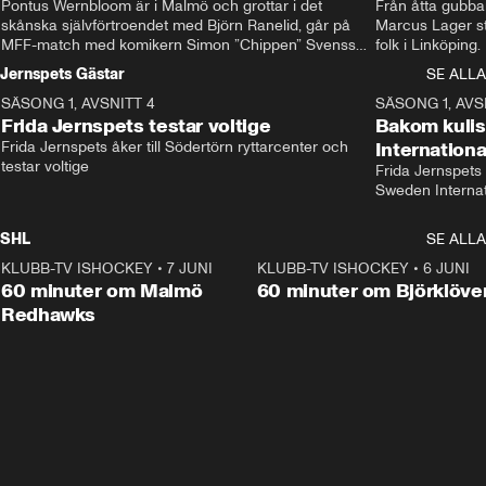
Pontus Wernbloom är i Malmö och grottar i det 
Från åtta gubbar 
skånska självförtroendet med Björn Ranelid, går på 
Marcus Lager sta
MFF-match med komikern Simon ”Chippen” Svensson 
folk i Linköping
och hjälper skadade stjärnbacken Pontus Jansson 
och Wernbloom kl
Jernspets Gästar
SE ALLA
hem. 
SÄSONG 1, AVSNITT 4
13:37
SÄSONG 1, AVS
Frida Jernspets testar voltige
Bakom kuli
Frida Jernspets åker till Södertörn ryttarcenter och 
Internation
testar voltige
Frida Jernspets 
Sweden Interna
SHL
SE ALLA
KLUBB-TV ISHOCKEY
•
7 JUNI
1:02:53
KLUBB-TV ISHOCKEY
•
6 JUNI
1:0
Plus
60 minuter om Malmö
60 minuter om Björklöve
Redhawks