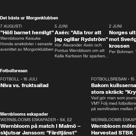
Det bästa ur Morgonklubben
7 AUGUSTI
1:14
5 JUNI
0:44
2 JUNI
”Höll barnet hemligt”
Axén: ”Alla tror att
Norges ul
Wernblooms Keisuke 
jag ogillar Rydström”
mot Sverig
Honda-anekdoter i senaste 
Hör Alexander Axén och 
krossen
avsnittet av Morgonklubben
Pontus Wernbloom om att 
Per Bohman: ”
Kalle Karlsson får sparken 
från Bajen och att Henrik 
Rydström tar över
Fotbollsresan
FOTBOLL
•
16 JULI
0:44
FOTBOLLSRESAN
•
15
Niva vs. fruktsallad
Bakom kulisserna
stora skräck: ”Kr
Vad gör man som journa
VM? Följ med fotbollsr
Wernblooms eskapader
WERNBLOOMS ESKAPADER
•
S4, E2
38:23
WERNBLOOMS ESKAP
Wernbloom på match i Malmö –
Wernbloom möter
skjutsar Jansson: ”Färdtjänst”
Harvestad STBK