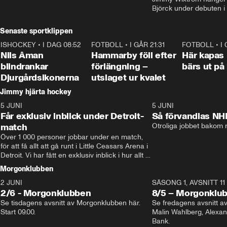
Björck under debuten i
Senaste sportklippen
ISHOCKEY
•
I DAG 08:52
1:08
FOTBOLL
•
I GÅR 21:31
1:28
FOTBOLL
•
I
Nils Åman
Hammarby föll efter
Här kapas 
blindrankar
förlängning –
bärs ut på
Djurgårdsikonerna
utslaget ur kvalet
Jimmy hjärta hockey
5 JUNI
11:14
5 JUNI
Får exklusiv inblick under Detroit-
Så förvandlas NH
match
Otroliga jobbet bakom r
Över 1 000 personer jobbar under en match, 
för att få allt att gå runt i Little Ceasars Arena i 
Detroit. Vi har fått en exklusiv inblick i hur allt 
fungerar inför och under match i världens 
Morgonklubben
bästa hockeyliga
2 JUNI
SÄSONG 1, AVSNITT 11
2/6 - Morgonklubben
8/5 – Morgonklu
Se tisdagens avsnitt av Morgonklubben här. 
Se fredagens avsnitt 
Start 09.00. 
Malin Wahlberg, Alexa
Bank. 