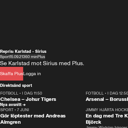
Repris: Karlstad - Sirius
Sport
15.09.21
360 min
Plus
Se Karlstad mot Sirius med Plus.
Skaffa Plus
Logga in
Direktsänd sport
FOTBOLL
•
I DAG 11:50
FOTBOLL
•
I DAG 12:5
Plus
Plus
Chelsea – Johur Tigers
Arsenal – Boruss
Nya avsnitt →
SPORT
•
7 JUNI
16:36
JIMMY HJÄRTA HOCK
Gör löptester med Andreas
En dag med Tre K
Almgren
Björck
Jimmy Wixtröm hänger 