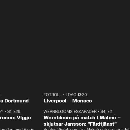
0
FOTBOLL
•
I DAG 13:20
Plus
ia Dortmund
Liverpool – Monaco
EY
•
S1, E29
17:38
WERNBLOOMS ESKAPADER
•
S4, E2
38:2
ronors Viggo
Wernbloom på match i Malmö –
skjutsar Jansson: ”Färdtjänst”
en dag med Viggo 
Pontus Wernbloom är i Malmö och grottar i det 