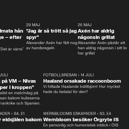
0:26
29 MAJ
0:30
26 MAJ
0:3
timata hån
”Jag är så trött så jag
Axén har aldrig
e – efter
spyr”
någonsin grillat
Alexander Axén har fått nog 
Alexander Axén påstår att 
av handsregeln
han aldrig någonsin i sitt liv 
Det är värre”
har grillat
 JULI
36:52
FOTBOLLSRESAN
•
14 JULI
0:3
 på VM – Nivas
Haaland orsakade raccoonboom
yper i kroppen”
Vi hittade Haalands tvättbjörn! Hur mycket 
hade du betalat för den?
list en matchdag på 
esan bakom kulisserna 
på semifinalen mellan Frankrike och Spanien. 
ADER
•
S4, E1
32:14
WERNBLOOMS ESKAPADER
•
S3, E4
33:1
Plus
 eldsjälen bakom
Wernbloom besöker Örgryte IS
En personlig och humoristisk inblick i ÖIS 