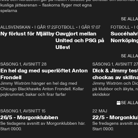
kusliga jättearenan – flaskorna flyger mot egna 
spelarna 
SE ALLA
6
ALLSVENSKAN
•
I GÅR 17:22
0:37
FOTBOLL
•
I GÅR 17:07
1:22
FOTBOLL
•
I
Ny förlust för Mjällby
Oavgjort mellan
Succéhalvl
United och PSG på
Norrköpin
Ullevi
SE ALLA
8
SÄSONG 1, AVSNITT 28
20:38
SÄSONG 1, AVSNITT 2
Plus
En hel dag med superlöftet Anton
Dick & Jimmy test
Frondell
chockas av skill
Jimmy Wixtröm hänger en hel dag med 
Jimmy Wixtröm och Dick
Chicago Blackhawks Anton Frondell. Kollar 
på klubbor och åkyta, r
pojkrummet, bakar och firar farfar
skridskor 
SE ALLA
SÄSONG 1, AVSNITT 15
22 MAJ
26/5 - Morgonklubben
22/5 - Morgonkl
Se tisdagens avsnitt av Morgonklubben här. 
Se fredagens avsnitt a
Start 09.00. 
Start 09.00. 