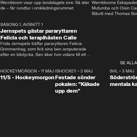
Wernbloom visar upp landslagets inre: Så äter 
Wernblooms Eskapader:
de – får rundtur i omklädningsrummet
Mutumba och Oisin Cant
Blåvitt med Thomas Bo
0
SÄSONG 1, AVSNITT 1
25:12
Jernspets gästar pararyttaren
Felicia och terapihästen Calle
Frida Jernspets träffar pararyttaren Felicia 
Grimmenhag, som fick sina ben amputerade 
efter en bilolycka. Sen åker hon vidare till ett 
vård- och omsorgsboende med den 76 
SE ALLA
centimeter höga terapihästen Calle.
HOCKEYMORGON
•
11 MAJ
ISHOCKEY
•
3 MAJ
0:22
SHL
•
3 MAJ
n
11/5 - Hockeymorgon
Festade sönder
Söderströ
pokalen: ”Käkade
mentala 
upp dem”