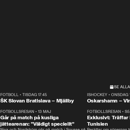
SE ALLA
FOTBOLL
•
TISDAG 17:45
ISHOCKEY
•
ONSDAG 1
Plus
Plus
ŠK Slovan Bratislava – Mjällby
Oskarshamn – V
3
FOTBOLLSRESAN
•
13 MAJ
33:19
FOTBOLLSRESAN
•
S5
Går på match på kusliga
Exklusivt: Träffar
jättearenan: ”Väldigt speciellt”
Tunisien
Niva och Nordström går på match i Sousse på 
Berättar om sönernas tu