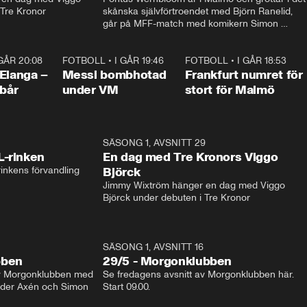
 Tre Kronor
skånska självförtroendet med Björn Ranelid, 
går på MFF-match med komikern Simon 
”Chippen” Svensson och hjälper skadade 
stjärnbacken Pontus Jansson hem. 
 GÅR 20:08
1:07
FOTBOLL
•
I GÅR 19:46
0:47
FOTBOLL
•
I GÅR 18:53
0:5
Elanga –
Messi bombhotad
Frankfurt numret för
 bår
under VM
stort för Malmö
1:04
SÄSONG 1, AVSNITT 29
17:3
L-rinken
En dag med Tre Kronors Viggo
inkens förvandling
Björck
Jimmy Wixtröm hänger en dag med Viggo 
Björck under debuten i Tre Kronor
SÄSONG 1, AVSNITT 16
bben
29/5 - Morgonklubben
av Morgonklubben med 
Se fredagens avsnitt av Morgonklubben här. 
nder Axén och Simon 
Start 09.00. 