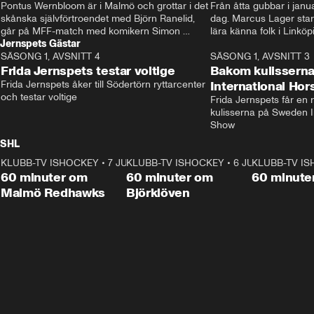
Pontus Wernbloom är i Malmö och grottar i det 
Från åtta gubbar i januar
skånska självförtroendet med Björn Ranelid, 
dag. Marcus Lager starta
går på MFF-match med komikern Simon 
lära känna folk i Linköp
Jernspets Gästar
”Chippen” Svensson och hjälper skadade 
STBK en institution – o
SÄSONG 1, AVSNITT 4
stjärnbacken Pontus Jansson hem. 
13:37
rakt in i värmen.
SÄSONG 1, AVSNITT 3
Frida Jernspets testar voltige
Bakom kulissern
Frida Jernspets åker till Södertörn ryttarcenter 
International Ho
och testar voltige
Frida Jernspets får en 
kulisserna på Sweden In
Show
SHL
KLUBB-TV ISHOCKEY
1:02:53
•
7 JUNI
KLUBB-TV ISHOCKEY
1:00:59
•
6 JUNI
KLUBB-TV I
Plus
Plus
60 minuter om
60 minuter om
60 minute
Malmö Redhawks
Björklöven