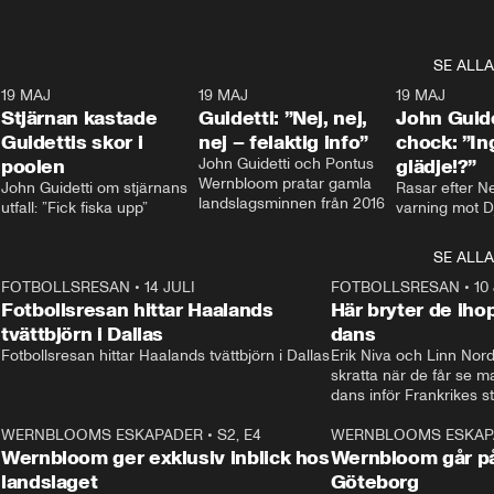
SE ALLA
1
19 MAJ
0:43
19 MAJ
0:39
19 MAJ
Stjärnan kastade
Guidetti: ”Nej, nej,
John Guide
Guidettis skor i
nej – felaktig info”
chock: ”I
poolen
John Guidetti och Pontus 
glädje!?”
Wernbloom pratar gamla 
John Guidetti om stjärnans 
Rasar efter N
landslagsminnen från 2016
utfall: ”Fick fiska upp”
varning mot D
SE ALLA
8
FOTBOLLSRESAN
•
14 JULI
41:35
FOTBOLLSRESAN
•
10
Fotbollsresan hittar Haalands
Här bryter de ih
tvättbjörn i Dallas
dans
Fotbollsresan hittar Haalands tvättbjörn i Dallas
Erik Niva och Linn Nord
skratta när de får se 
dans inför Frankrikes st
VM-kvartsfinalen. 
4
WERNBLOOMS ESKAPADER
•
S2, E4
24:20
WERNBLOOMS ESKAP
Plus
Wernbloom ger exklusiv inblick hos
Wernbloom går på
landslaget
Göteborg