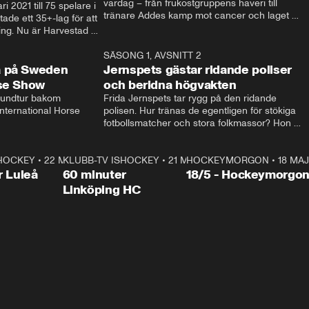
vardag – från frukostgruppens haveri till 
i 2021 till 75 spelare i 
tränare Addes kamp mot cancer och laget 
de ett 35+-lag för att 
som siktar mot Allsvenskan.
ing. Nu är Harvestad 
ch Wernbloom kliver 
14:14
SÄSONG 1, AVSNITT 2
24:5
a på Sweden
Jernspets gästar ridande poliser
rse Show
och beridna högvakten
rundtur bakom 
Frida Jernspets tar rygg på den ridande 
ternational Horse 
polisen. Hur tränas de egentligen för stökiga 
fotbollsmatcher och stora folkmassor? Hon 
hälsar även på hos beridna högvakten, som 
den här dagen ska byta av högvakten, som 
SHOCKEY
1:00:28
•
22 MAJ
KLUBB-TV ISHOCKEY
vaktar slottet.
1:00:18
•
21 MAJ
HOCKEYMORGON
•
18 MAJ
Plus
r Luleå
60 minuter
18/5 - Hockeymorgo
Linköping HC