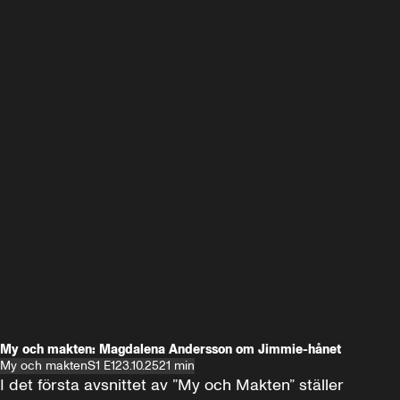
My och makten: Magdalena Andersson om Jimmie-hånet
My och makten
S1 E1
23.10.25
21 min
I det första avsnittet av ”My och Makten” ställer 