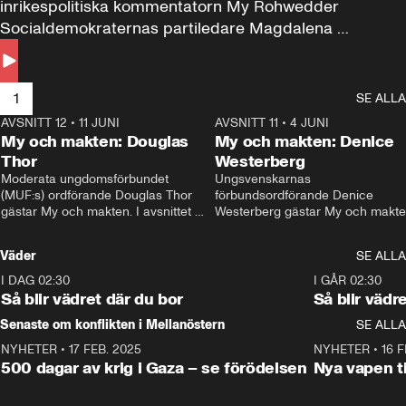
inrikespolitiska kommentatorn My Rohwedder 
Socialdemokraternas partiledare Magdalena 
Andersson till svars.
1
SE ALLA
AVSNITT 12
•
11 JUNI
26:27
AVSNITT 11
•
4 JUNI
2
My och makten: Douglas
My och makten: Denice
Thor
Westerberg
Moderata ungdomsförbundet 
Ungsvenskarnas 
(MUF:s) ordförande Douglas Thor 
förbundsordförande Denice 
gästar My och makten. I avsnittet 
Westerberg gästar My och makten.
diskuteras tonårsutvisningarna och 
avsnittet diskuteras migrationsfrå
hur Moderaterna ska locka väljare till 
och hur SD ska locka kvinnliga 
Väder
SE ALLA
valet i höst. 
väljare. 
I DAG 02:30
1:06
I GÅR 02:30
Så blir vädret där du bor
Så blir vädr
Senaste om konflikten i Mellanöstern
SE ALLA
NYHETER
•
17 FEB. 2025
0:45
NYHETER
•
16 F
500 dagar av krig i Gaza – se förödelsen
Nya vapen ti