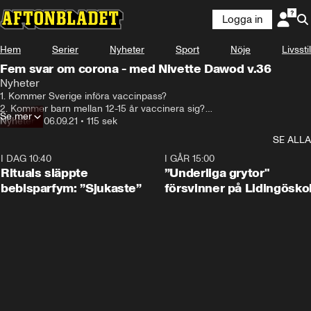
Logga in
Hem
Serier
Nyheter
Sport
Nöje
Livsstil
Fem svar om corona - med Nivette Dawod v.36
Nyheter
1. Kommer Sverige införa vaccinpass?

2. Kommer barn mellan 12-15 år vaccinera sig?

Se mer
3. Räcker vaccinen mot mutationen My?

Nyheter
•
06.09.21
•
115 sek
4. Är vi på väg mot en fjärde våg?

SE ALLA
5. Ska vi fortsätta jobba hemma efter september?

Aftonbladets reporter Nivette Dawod reder ut vad vi vet.
I DAG 10:40
1:01
I GÅR 15:00
Rituals släppte
”Underliga grytor"
bebisparfym: ”Sjukaste”
försvinner på Lidingösko