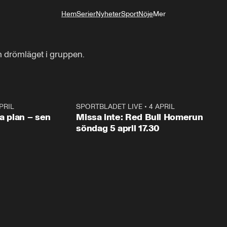
Hem
Serier
Nyheter
Sport
Nöje
Mer
Livsstil
 drömläget i gruppen.
PRIL
1:03
SPORTBLADET LIVE
•
4 APRIL
1:0
va plan – sen
Missa inte: Red Bull Homerun
söndag 5 april 17.30