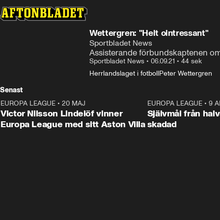
Wettergren: "Helt ointressant"
Sportbladet News
Assisterande förbundskaptenen om
Sportbladet News
•
06.09.21
•
44 sek
Herrlandslaget i fotboll
Peter Wettergren
Senast
EUROPA LEAGUE
•
20 MAJ
1:32
EUROPA LEAGUE
•
9 A
Victor Nilsson Lindelöf vinner
Självmål från hal
Europa League med sitt Aston Villa
skadad