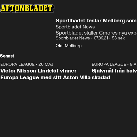
Sportlbadet testar Mellberg som
Sportbladet News
Sportbladet ställer Cmores nya exp
Sportbladet News
•
07.09.21
•
53 sek
Olof Mellberg
Senast
EUROPA LEAGUE
•
20 MAJ
1:32
EUROPA LEAGUE
•
9 A
Victor Nilsson Lindelöf vinner
Självmål från hal
Europa League med sitt Aston Villa
skadad