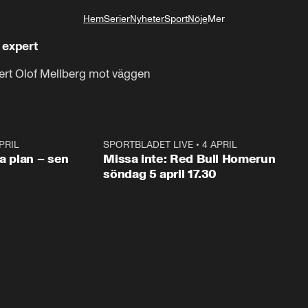
Hem
Serier
Nyheter
Sport
Nöje
Mer
Livsstil
 expert
ert Olof Mellberg mot väggen
PRIL
1:03
SPORTBLADET LIVE
•
4 APRIL
1:0
va plan – sen
Missa inte: Red Bull Homerun
söndag 5 april 17.30