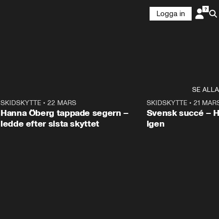
Logga in
SE ALLA
9
SKIDSKYTTE
•
22 MARS
0:55
SKIDSKYTTE
•
21 MAR
Hanna Öberg tappade segern –
Svensk succé – 
ledde efter sista skyttet
igen