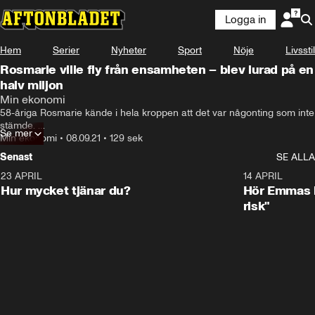
Logga in
Hem
Serier
Nyheter
Sport
Nöje
Livsstil
Rosmarie ville fly från ensamheten – blev lurad på en
halv miljon
Min ekonomi
58-åriga Rosmarie kände i hela kroppen att det var någonting som inte 
stämde. 

Se mer
Min ekonomi
•
08.09.21
•
129 sek
Ändå fortsatte hon föra över pengar till den stilige mannen som 
Senast
SE ALLA
ständigt drabbades av nya problem. 

23 APRIL
1:08
14 APRIL
Nu är både han och arvet hon fick efter sin mor borta.
Hur mycket tjänar du?
Hör Emmas bä
risk"